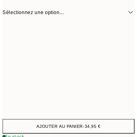
Sélectionnez une option...
Ø 38 cm
34,9
AJOUTER AU PANIER
-
34,95 €
En stock