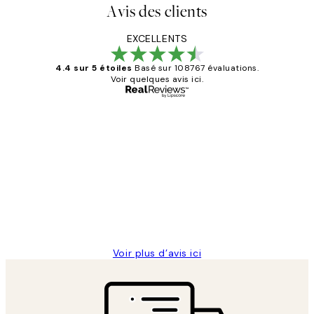
Avis des clients
EXCELLENTS
4.4 sur 5 étoiles
Basé sur 108767 évaluations.
Voir quelques avis ici.
Acheteur vérifié
Avis
des
Impression que le colis avait été
clients
ouvert.Feuille enveloppant les affiches
abîmées aux extrémités.
4 juin
Edith G
Voir plus d’avis ici