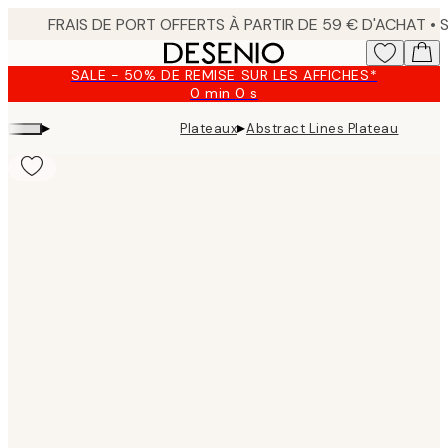
Skip
to
main
SALE - 50% DE REMISE SUR LES AFFICHES*
content.
0 min
0 s
Valable
jusqu'au
▸
▸
Plateaux
Abstract Lines Plateau
:
2026-
08-
09
Product
images