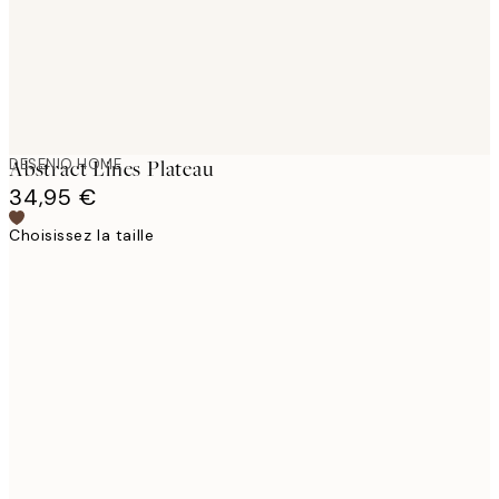
DESENIO HOME
Abstract Lines Plateau
34,95 €
Choisissez la taille