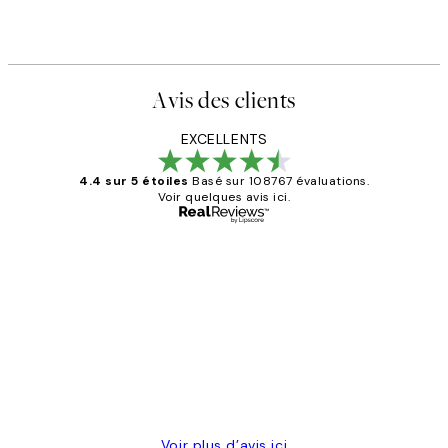
Avis des clients
EXCELLENTS
4.4 sur 5 étoiles
Basé sur 108767 évaluations.
Voir quelques avis ici.
Acheteur vérifié
Avis
des
Impression que le colis avait été
clients
ouvert.Feuille enveloppant les affiches
abîmées aux extrémités.
4 juin
Edith G
Voir plus d’avis ici