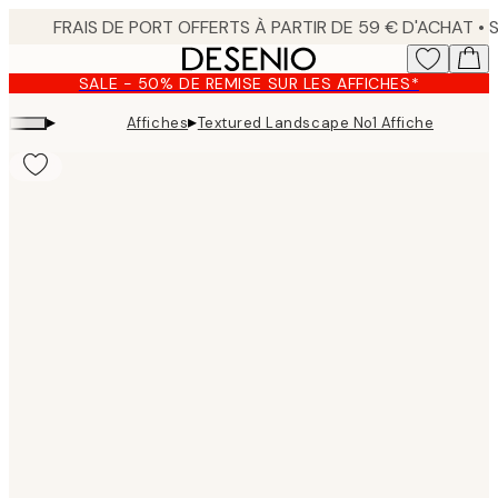
Skip
to
main
SALE - 50% DE REMISE SUR LES AFFICHES*
content.
▸
▸
Affiches
Textured Landscape No1 Affiche
Product
images