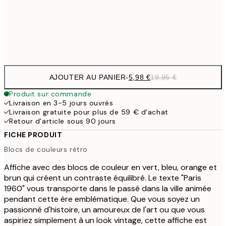
32,
Frame
options
AJOUTER AU PANIER
-
5,98 €
19,95 €
Produit sur commande
Livraison en 3-5 jours ouvrés
Livraison gratuite pour plus de 59 € d'achat
Retour d'article sous 90 jours
FICHE PRODUIT
Blocs de couleurs rétro
Affiche avec des blocs de couleur en vert, bleu, orange et
brun qui créent un contraste équilibré. Le texte "Paris
1960" vous transporte dans le passé dans la ville animée
pendant cette ère emblématique. Que vous soyez un
passionné d'histoire, un amoureux de l'art ou que vous
aspiriez simplement à un look vintage, cette affiche est