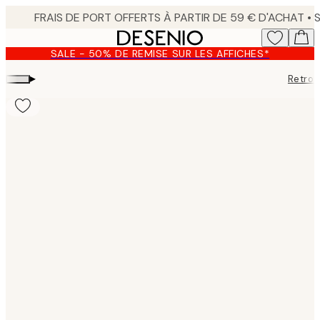
Skip
to
main
SALE - 50% DE REMISE SUR LES AFFICHES*
content.
▸
Retro
Product
images