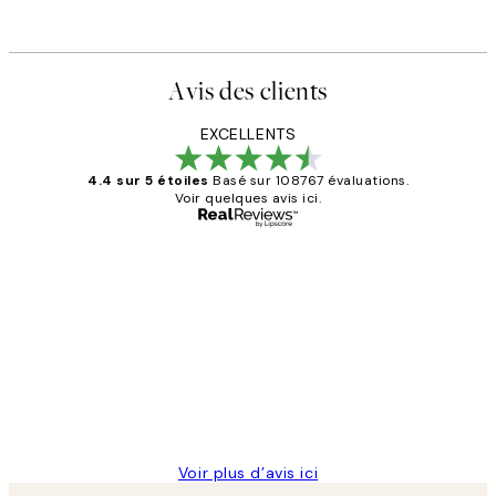
Avis des clients
EXCELLENTS
4.4 sur 5 étoiles
Basé sur 108767 évaluations.
Voir quelques avis ici.
Acheteur vérifié
Avis
des
Impression que le colis avait été
clients
ouvert.Feuille enveloppant les affiches
abîmées aux extrémités.
4 juin
Edith G
Voir plus d’avis ici