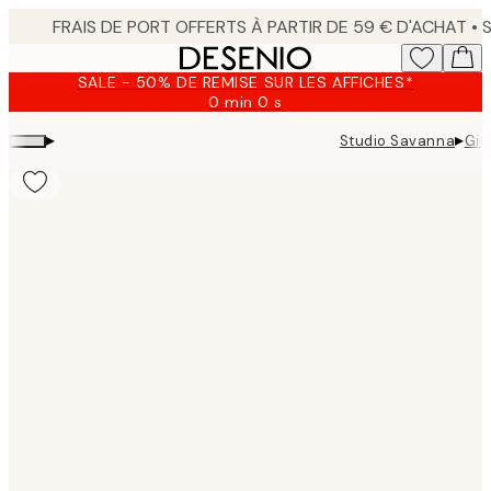
Skip
to
main
SALE - 50% DE REMISE SUR LES AFFICHES*
content.
0 min
0 s
Valable
jusqu'au
▸
▸
Studio Savanna
Gir
:
2026-
08-
09
Product
images