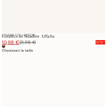
STUDIO COLLECTION
Giraffes In Shadow​ Affiche
10,98 €
21,95 €
50%*
Choisissez la taille