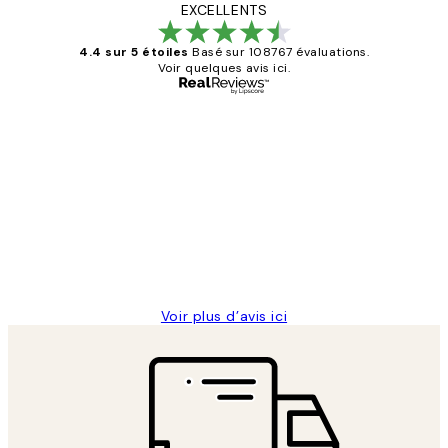
EXCELLENTS
4.4 sur 5 étoiles
Basé sur 108767 évaluations.
Voir quelques avis ici.
Acheteur vérifié
Avis
des
Impression que le colis avait été
clients
ouvert.Feuille enveloppant les affiches
abîmées aux extrémités.
4 juin
Edith G
Voir plus d’avis ici