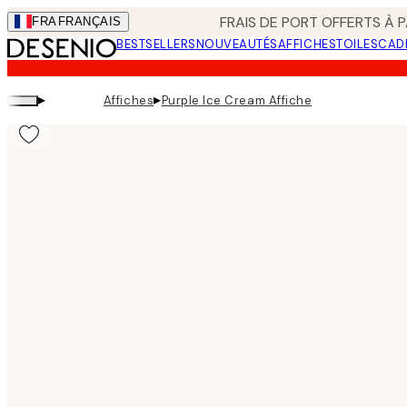
Skip
FRAIS DE PORT OFFERTS À P
FRA
FRANÇAIS
to
BESTSELLERS
NOUVEAUTÉS
AFFICHES
TOILES
CAD
main
content.
▸
▸
Affiches
Purple Ice Cream Affiche