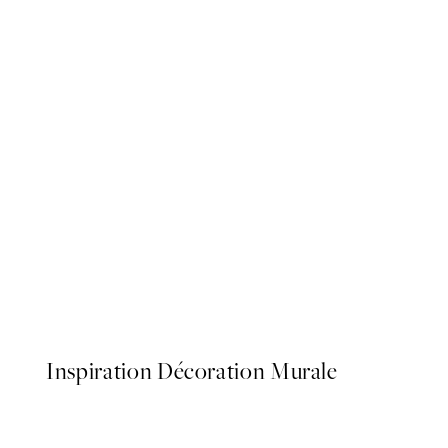
50%*
Smile, Posters
3,98 €
7,95 €
Inspiration Décoration Murale