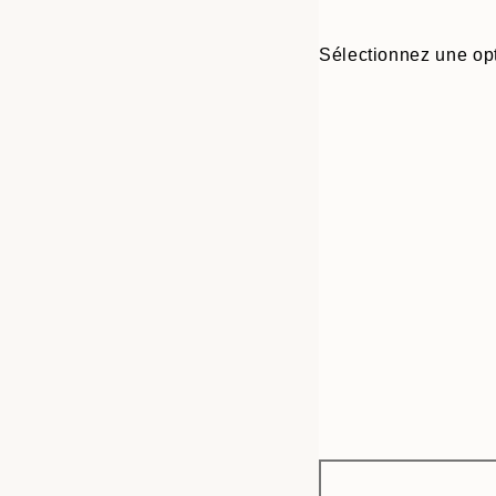
Sélectionnez une opt
Frame
21x30 cm
options
30x40 cm