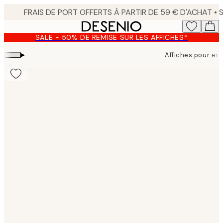
Skip
to
main
SALE - 50% DE REMISE SUR LES AFFICHES*
content.
▸
Affiches pour en
Product
images