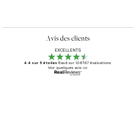
Avis des clients
EXCELLENTS
4.4 sur 5 étoiles
Basé sur 108767 évaluations.
Voir quelques avis ici.
Acheteur vérifié
Avis
des
Impression que le colis avait été
clients
ouvert.Feuille enveloppant les affiches
abîmées aux extrémités.
4 juin
Edith G