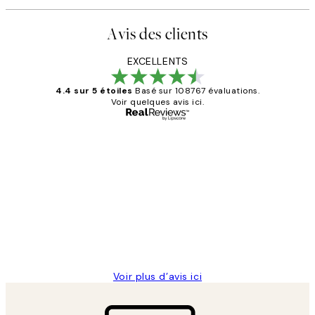
Avis des clients
EXCELLENTS
4.4 sur 5 étoiles
Basé sur 108767 évaluations.
Voir quelques avis ici.
Acheteur vérifié
Avis
des
Impression que le colis avait été
clients
ouvert.Feuille enveloppant les affiches
abîmées aux extrémités.
4 juin
Edith G
Voir plus d’avis ici