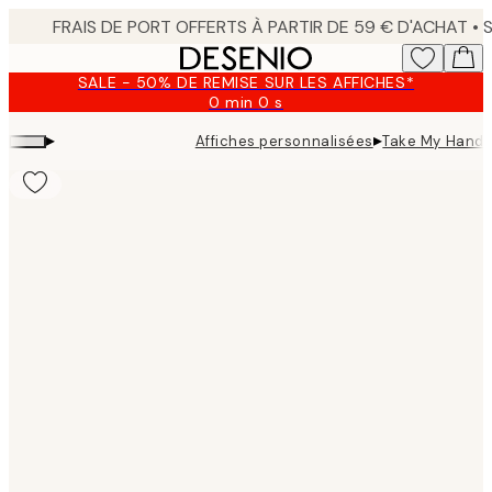
Skip
to
main
SALE - 50% DE REMISE SUR LES AFFICHES*
content.
0 min
0 s
Valable
jusqu'au
▸
▸
Affiches personnalisées
Take My Hand P
:
2026-
08-
09
Product