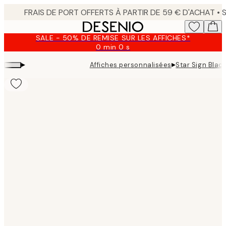
Skip
to
main
SALE - 50% DE REMISE SUR LES AFFICHES*
content.
0 min
0 s
Valable
jusqu'au
▸
▸
Affiches personnalisées
Star Sign Blac
:
2026-
08-
09
Product