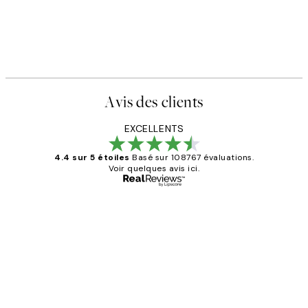
Avis des clients
EXCELLENTS
4.4 sur 5 étoiles
Basé sur 108767 évaluations.
Voir quelques avis ici.
Acheteur vérifié
Avis
des
Impression que le colis avait été
clients
ouvert.Feuille enveloppant les affiches
abîmées aux extrémités.
4 juin
Edith G