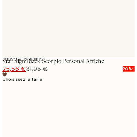
images
PERSONALISED PRINT
Star Sign Black Scorpio Personal Affiche
25,56 €
31,95 €
20%*
Choisissez la taille