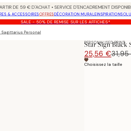
ARTIR DE 59 € D'ACHAT • SERVICE D'ENCADREMENT DISPONIB
RES & ACCESSOIRES
OFFRES
DÉCORATION MURALE
INSPIRATION
SOLU
SALE - 50% DE REMISE SUR LES AFFICHES*
 Sagittarius Personal Affiche
PERSONALISED PRINT
Star Sign Black 
25,56 €
31,95
Choisissez la taille