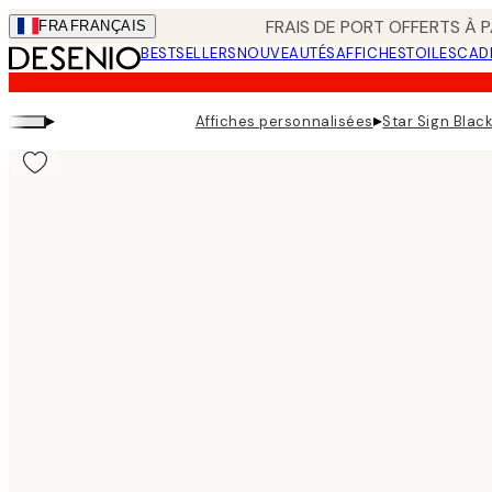
Skip
FRAIS DE PORT OFFERTS À P
FRA
FRANÇAIS
to
BESTSELLERS
NOUVEAUTÉS
AFFICHES
TOILES
CAD
main
content.
▸
▸
Affiches personnalisées
Star Sign Black