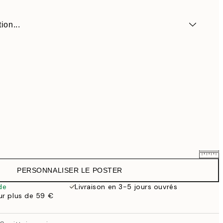
ion...
PERSONNALISER LE POSTER
25,56 €
31,95 €
de
Livraison en 3-5 jours ouvrés
our plus de 59 €
33,56 €
41,95 €