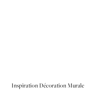
50%*
Botanica Verde Affiche
À partir de 6,50 €
13 €
Inspiration Décoration Murale