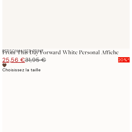
images
PERSONALISED PRINT
From This Day Forward White Personal Affiche
25,56 €
31,95 €
20%*
Choisissez la taille