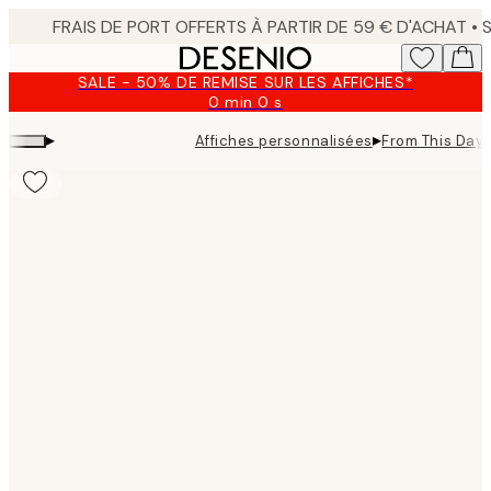
Skip
to
main
SALE - 50% DE REMISE SUR LES AFFICHES*
content.
0 min
0 s
Valable
jusqu'au
▸
▸
Affiches personnalisées
From This Day 
:
2026-
08-
09
Product