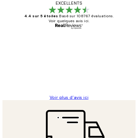
EXCELLENTS
4.4 sur 5 étoiles
Basé sur 108767 évaluations.
Voir quelques avis ici.
Acheteur vérifié
Avis
des
Impression que le colis avait été
clients
ouvert.Feuille enveloppant les affiches
abîmées aux extrémités.
4 juin
Edith G
Voir plus d’avis ici