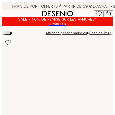
Skip
to
main
SALE - 50% DE REMISE SUR LES AFFICHES*
content.
0 min
0 s
Valable
jusqu'au
▸
▸
Affiches personnalisées
Fashion Person
:
2026-
08-
09
Product