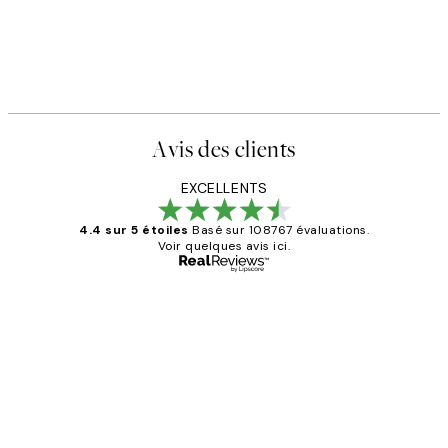
Avis des clients
EXCELLENTS
4.4 sur 5 étoiles
Basé sur 108767 évaluations.
Voir quelques avis ici.
Acheteur vérifié
Avis
des
Impression que le colis avait été
clients
ouvert.Feuille enveloppant les affiches
abîmées aux extrémités.
4 juin
Edith G