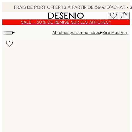
Skip
to
main
SALE - 50% DE REMISE SUR LES AFFICHES*
content.
▸
▸
Affiches personnalisées
Bird Map Vinta
Product
images