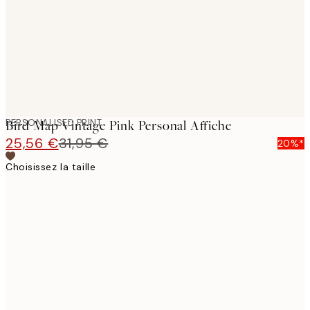
PERSONALISED PRINT
Bird Map Vintage Pink Personal Affiche
25,56 €
31,95 €
20%*
Choisissez la taille