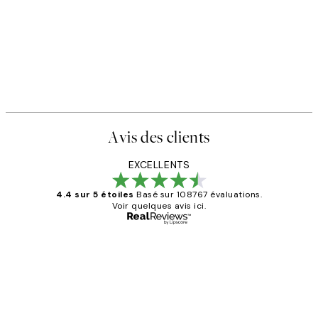
Avis des clients
EXCELLENTS
4.4 sur 5 étoiles
Basé sur 108767 évaluations.
Voir quelques avis ici.
Acheteur vérifié
Avis
des
Impression que le colis avait été
clients
ouvert.Feuille enveloppant les affiches
abîmées aux extrémités.