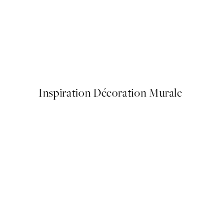
-70%
Outlet
 Flowers Affiche
Floral Painting No2 Affiche
À partir de 4,50 €
15 €
Inspiration Décoration Murale