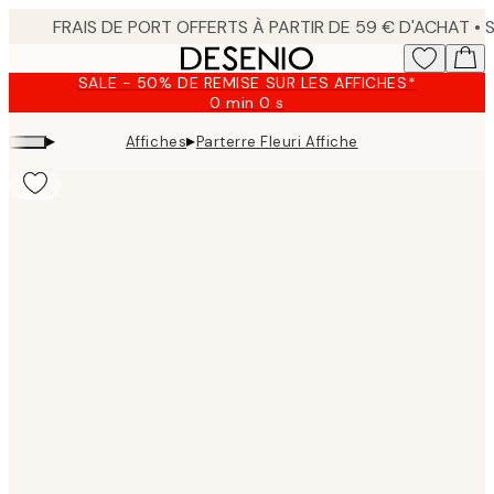
Skip
to
main
SALE - 50% DE REMISE SUR LES AFFICHES*
content.
0 min
0 s
Valable
jusqu'au
▸
▸
Affiches
Parterre Fleuri Affiche
:
2026-
08-
09
Product