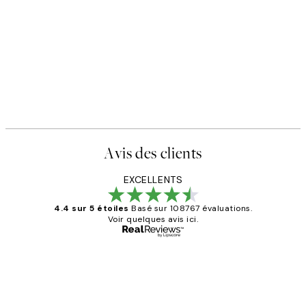
Avis des clients
EXCELLENTS
4.4 sur 5 étoiles
Basé sur 108767 évaluations.
Voir quelques avis ici.
Acheteur vérifié
Avis
des
Impression que le colis avait été
ouvert.Feuille enveloppant les affiches