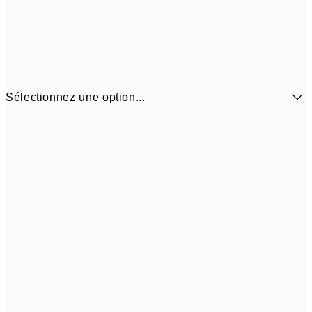
Sélectionnez une option...
6,
21x30 cm