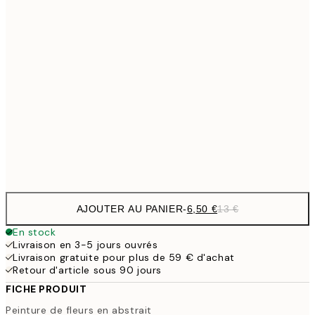
9,
30x40 cm
19,
13,7
40x50 cm
27,
16,2
50x70 cm
32,
Frame
options
AJOUTER AU PANIER
-
6,50 €
13 €
En stock
Livraison en 3-5 jours ouvrés
Livraison gratuite pour plus de 59 € d'achat
Retour d'article sous 90 jours
FICHE PRODUIT
Peinture de fleurs en abstrait