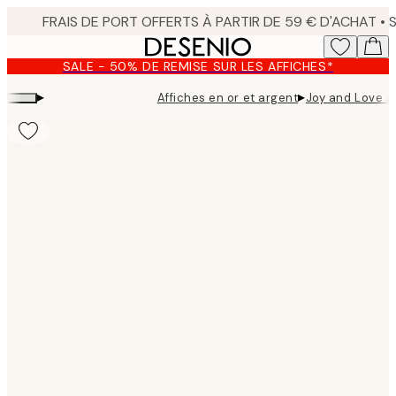
Skip
to
main
SALE - 50% DE REMISE SUR LES AFFICHES*
content.
▸
▸
Affiches en or et argent
Joy and Love A
Product
images