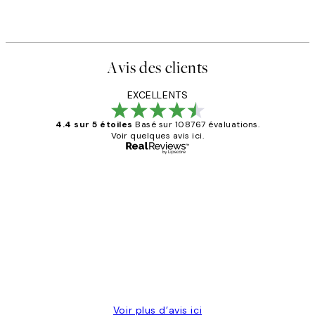
Avis des clients
EXCELLENTS
4.4 sur 5 étoiles
Basé sur 108767 évaluations.
Voir quelques avis ici.
Acheteur vérifié
Avis
des
Impression que le colis avait été
clients
ouvert.Feuille enveloppant les affiches
abîmées aux extrémités.
4 juin
Edith G
Voir plus d’avis ici