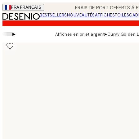
Skip
FRAIS DE PORT OFFERTS À P
FRA
FRANÇAIS
to
BESTSELLERS
NOUVEAUTÉS
AFFICHES
TOILES
CAD
main
content.
▸
▸
Affiches en or et argent
Curvy Golden L