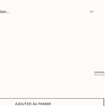
ion...
10,98 €
21,95 €
21,73 €
43,45 €
AJOUTER AU PANIER
29,98 €