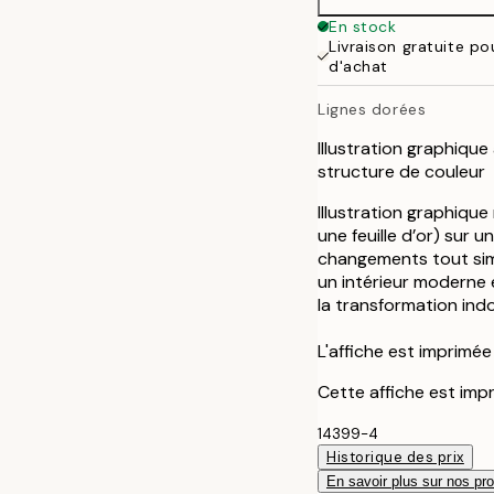
50x70 cm
En stock
Livraison gratuite p
d'achat
Lignes dorées
Illustration graphiqu
structure de couleur
Illustration graphiqu
une feuille d’or) sur 
changements tout simp
un intérieur moderne 
la transformation indol
L'affiche est imprimé
Cette affiche est impri
14399-4
Historique des prix
En savoir plus sur nos pro