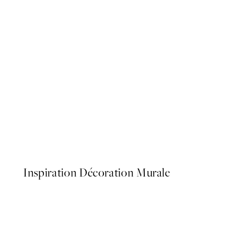
50%*
Ginkgo Leaves Gold Affich
À partir de 5,98 €
11,95 €
Inspiration Décoration Murale