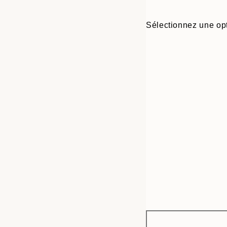
Sélectionnez une opt
Frame
21x30 cm
options
30x40 cm