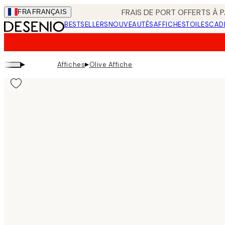
Skip
FRAIS DE PORT OFFERTS À P
FRA
FRANÇAIS
to
BESTSELLERS
NOUVEAUTÉS
AFFICHES
TOILES
CAD
main
content.
▸
▸
Affiches
Olive Affiche