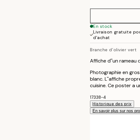
30x40 cm
50x70 cm
En stock
Livraison gratuite p
d'achat
Branche d’olivier vert
Affiche d''un rameau d'
Photographie en gros 
blanc. L''affiche prop
cuisine. Ce poster a 
17338-4
Historique des prix
En savoir plus sur nos pro