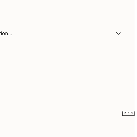
ion...
6,50 €
13 €