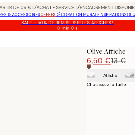
ARTIR DE 59 € D'ACHAT • SERVICE D'ENCADREMENT DISPONIB
RES & ACCESSOIRES
OFFRES
DÉCORATION MURALE
INSPIRATION
SOLU
SALE - 50% DE REMISE SUR LES AFFICHES*
0 min
0 s
Valable
jusqu'au
:
2026-
Olive Affiche
08-
09
6,50 €
13 €
Affiche
Choisissez la taille