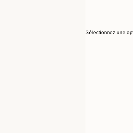
Sélectionnez une opt
Frame
21x30 cm
options