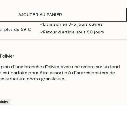
9,98 €
19,95 €
AJOUTER AU PANIER
16,23 €
32,45 €
Livraison en 3-5 jours ouvrés
our plus de 59 €
Retour d'article sous 90 jours
'olivier
plan d''une branche d''olivier avec une ombre sur un fond
re est parfaite pour être assortie à d''autres posters de
une structure photo granuleuse.
duits