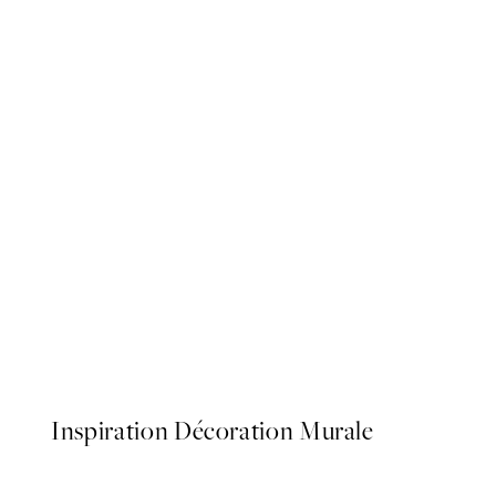
50%*
Close Up Blossom Affiche
À partir de 6,50 €
13 €
Inspiration Décoration Murale