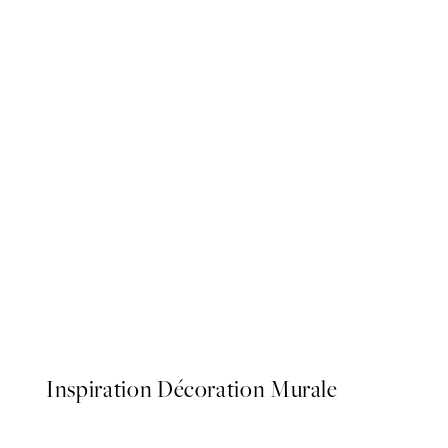
50%*
Calming Sea Affiche
À partir de 6,50 €
13 €
Inspiration Décoration Murale