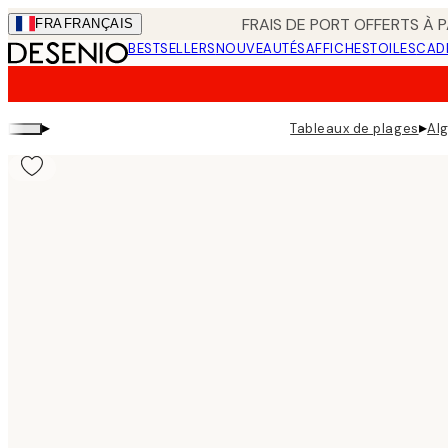
Skip
FRAIS DE PORT OFFERTS À P
FRA
FRANÇAIS
to
BESTSELLERS
NOUVEAUTÉS
AFFICHES
TOILES
CAD
main
content.
▸
▸
Tableaux de plages
Al