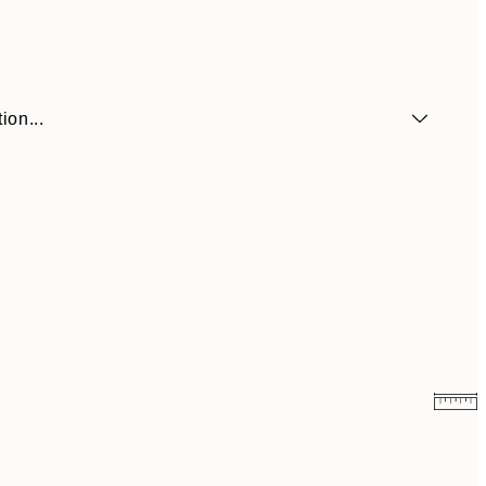
ion...
6,50 €
13 €