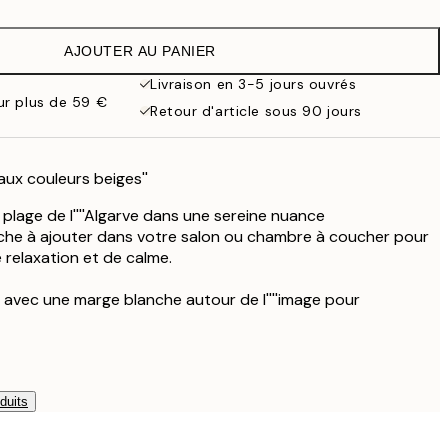
9,98 €
19,95 €
AJOUTER AU PANIER
13,73 €
27,45 €
Livraison en 3-5 jours ouvrés
our plus de 59 €
16,23 €
Retour d'article sous 90 jours
32,45 €
e aux couleurs beiges''
e plage de l''''Algarve dans une sereine nuance
iche à ajouter dans votre salon ou chambre à coucher pour
 relaxation et de calme.
 avec une marge blanche autour de l''''image pour
duits