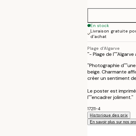
30x40 cm
40x50 cm
En stock
Livraison gratuite p
50x70 cm
d'achat
Plage d'Algarve
''- Plage de l''''Algarv
''Photographie d''''un
beige. Charmante aff
créer un sentiment de
Le poster est imprimé
l''''encadrer joliment.''
17211-4
Historique des prix
En savoir plus sur nos pro