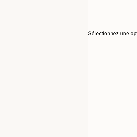
Sélectionnez une opt
Frame
21x30 cm
options