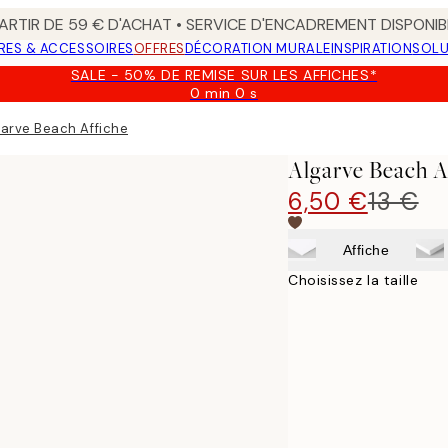
ARTIR DE 59 € D'ACHAT • SERVICE D'ENCADREMENT DISPONIB
RES & ACCESSOIRES
OFFRES
DÉCORATION MURALE
INSPIRATION
SOLU
SALE - 50% DE REMISE SUR LES AFFICHES*
0 min
0 s
Valable
jusqu'au
garve Beach Affiche
:
2026-
Algarve Beach A
08-
09
6,50 €
13 €
Affiche
Choisissez la taille