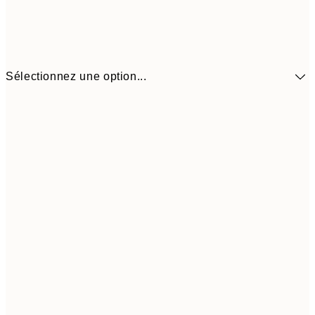
Sélectionnez une option...
9,
30x40 cm
19,