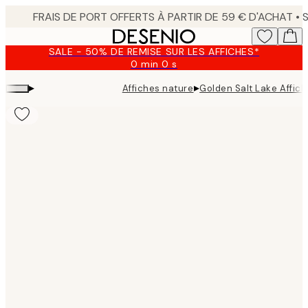
Skip
to
main
SALE - 50% DE REMISE SUR LES AFFICHES*
content.
0 min
0 s
Valable
jusqu'au
▸
▸
Affiches nature
Golden Salt Lake Affich
:
2026-
08-
09
Product