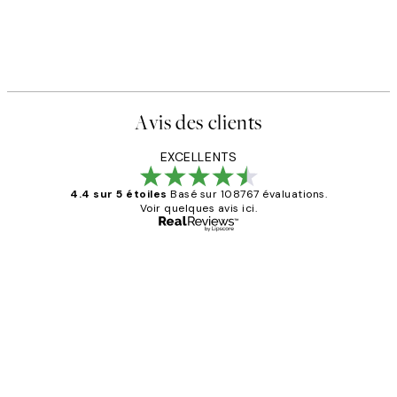
Avis des clients
EXCELLENTS
4.4 sur 5 étoiles
Basé sur 108767 évaluations.
Voir quelques avis ici.
Acheteur vérifié
Avis
des
Impression que le colis avait été
clients
ouvert.Feuille enveloppant les affiches
abîmées aux extrémités.
4 juin
Edith G