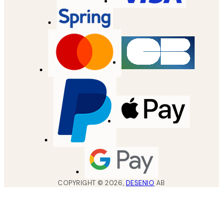
COPYRIGHT ©
2026
,
DESENIO
AB