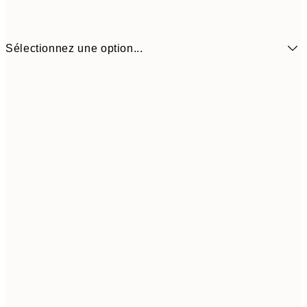
Sélectionnez une option...
16,2
50x70 cm
32,