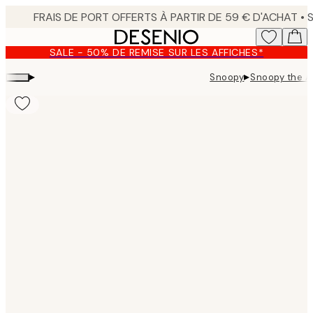
Skip
to
main
SALE - 50% DE REMISE SUR LES AFFICHES*
content.
▸
▸
Snoopy
Snoopy the A
Product
images