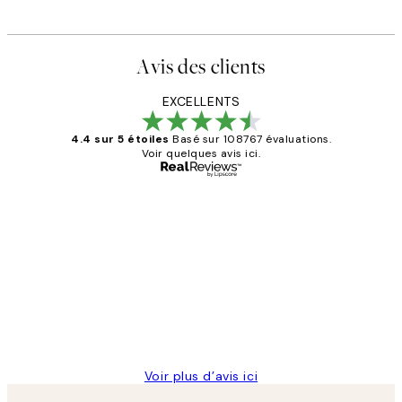
Avis des clients
EXCELLENTS
4.4 sur 5 étoiles
Basé sur 108767 évaluations.
Voir quelques avis ici.
Acheteur vérifié
Avis
des
Impression que le colis avait été
clients
ouvert.Feuille enveloppant les affiches
abîmées aux extrémités.
4 juin
Edith G
Voir plus d’avis ici