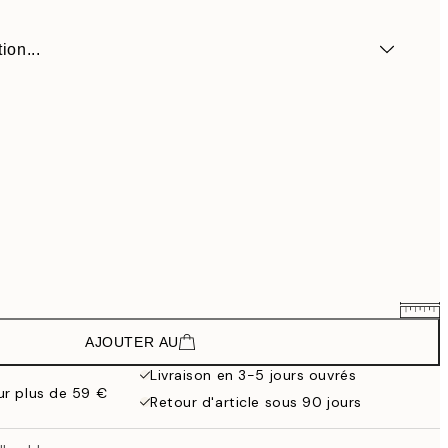
ion...
AJOUTER AU
15,60 €
26 €
Livraison en 3-5 jours ouvrés
our plus de 59 €
23,94 €
Retour d'article sous 90 jours
39,90 €
38,94 €