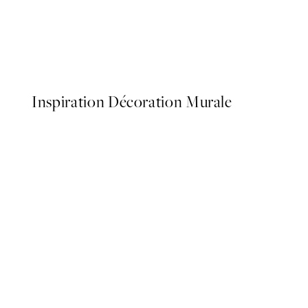
50%*
Aquatic Greenery No2 Affi
À partir de 7,50 €
15 €
Inspiration Décoration Murale