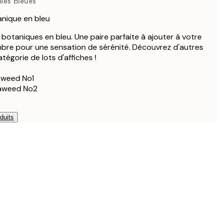
lles bleues
64,90 €
tanique en bleu
s botaniques en bleu. Une paire parfaite à ajouter à votre
mbre pour une sensation de sérénité. Découvrez d'autres
tégorie de lots d'affiches !
aweed No1
eaweed No2
duits