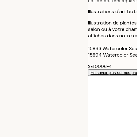
Lot de posters aquare
50x70 cm
Illustrations d'art bo
Illustration de plante
salon ou à votre cha
affiches dans notre ca
15893 Watercolor Se
15894 Watercolor S
SET0006-4
En savoir plus sur nos pro