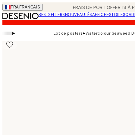
Skip
FRAIS DE PORT OFFERTS À P
FRA
FRANÇAIS
to
BESTSELLERS
NOUVEAUTÉS
AFFICHES
TOILES
CAD
main
content.
▸
▸
Lot de posters
Watercolour Seaweed Du