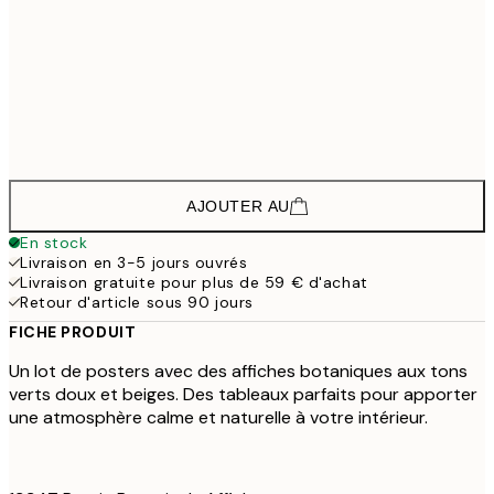
45,6
50x70 cm
65,3
70x100 cm
108,
142,8
100x150 cm
2
AJOUTER AU
En stock
Livraison en 3-5 jours ouvrés
Livraison gratuite pour plus de 59 € d'achat
Retour d'article sous 90 jours
FICHE PRODUIT
Un lot de posters avec des affiches botaniques aux tons
verts doux et beiges. Des tableaux parfaits pour apporter
une atmosphère calme et naturelle à votre intérieur.