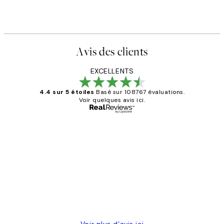
Avis des clients
EXCELLENTS
4.4 sur 5 étoiles
Basé sur 108767 évaluations.
Voir quelques avis ici.
Acheteur vérifié
Avis
des
Impression que le colis avait été
clients
ouvert.Feuille enveloppant les affiches
abîmées aux extrémités.
4 juin
Edith G