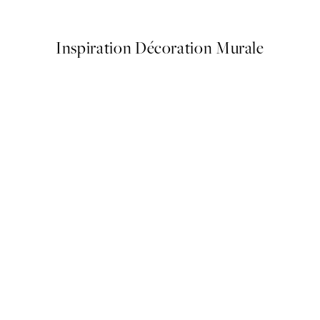
€
À partir de 7,50 €
15 €
Inspiration Décoration Murale