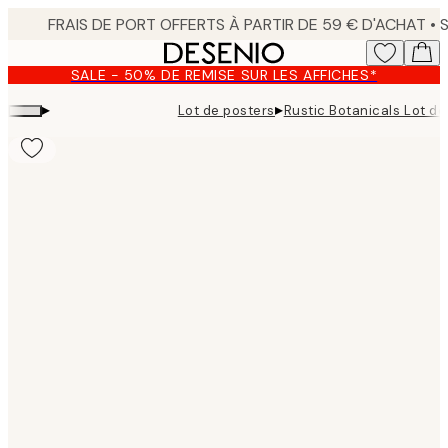
Skip
to
main
SALE - 50% DE REMISE SUR LES AFFICHES*
content.
▸
▸
Lot de posters
Rustic Botanicals Lot de
Product
images