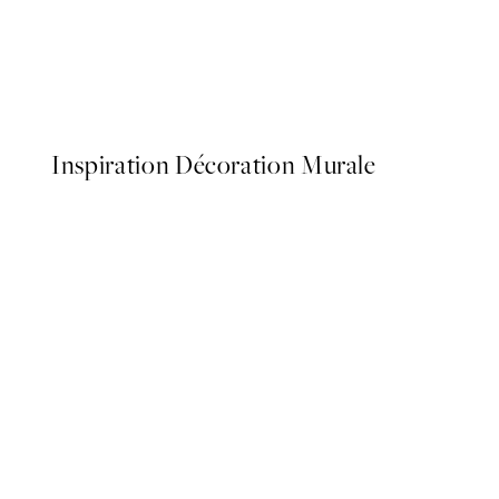
50%*
Botanica Verde Affiche
À partir de 6,50 €
13 €
Inspiration Décoration Murale