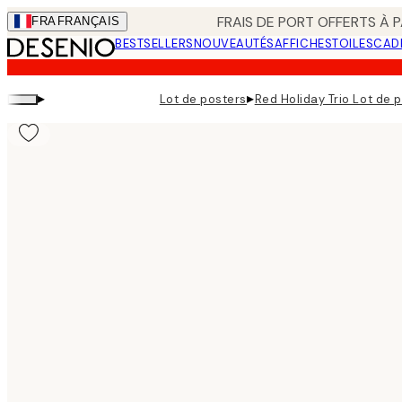
Skip
FRAIS DE PORT OFFERTS À P
FRA
FRANÇAIS
to
BESTSELLERS
NOUVEAUTÉS
AFFICHES
TOILES
CAD
main
content.
▸
▸
Lot de posters
Red Holiday Trio Lot de 