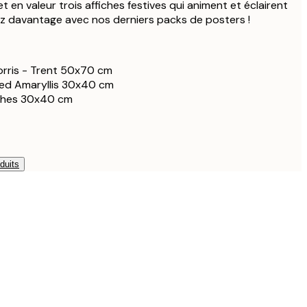
 en valeur trois affiches festives qui animent et éclairent
z davantage avec nos derniers packs de posters !
orris - Trent 50x70 cm
ed Amaryllis 30x40 cm
shes 30x40 cm
duits