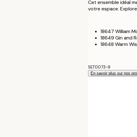
Cet ensemble idéal met
votre espace. Explore
18647 William M
18649 Gin and R
18648 Warm Wi
SET0073-9
En savoir plus sur nos pro