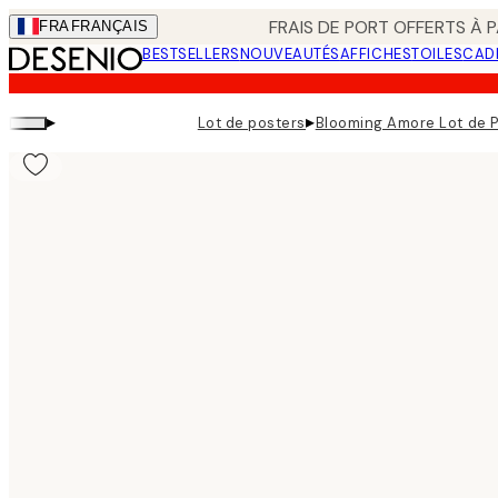
Skip
FRAIS DE PORT OFFERTS À P
FRA
FRANÇAIS
to
BESTSELLERS
NOUVEAUTÉS
AFFICHES
TOILES
CAD
main
content.
▸
▸
Lot de posters
Blooming Amore Lot de 