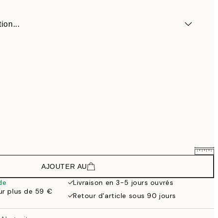
ion...
AJOUTER AU
23,94 €
39,90 €
de
Livraison en 3-5 jours ouvrés
our plus de 59 €
38,94 €
Retour d'article sous 90 jours
64,90 €
62,07 €