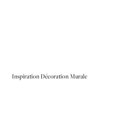
50%*
Aquatic Greenery No2 Affi
À partir de 7,50 €
15 €
Inspiration Décoration Murale