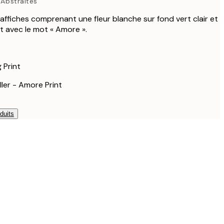
 Abstraites
103,45 €
ffiches comprenant une fleur blanche sur fond vert clair et
t avec le mot « Amore ».
 Print
ller - Amore Print
duits