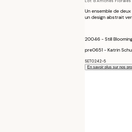
Lot d'Affiches Florales
70x100 cm
Un ensemble de deux a
un design abstrait ver
20046 - Still Blooming
pre0651 - Katrin Schu
SET0242-5
En savoir plus sur nos pro