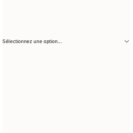
Sélectionnez une option...
6,
21x30 cm