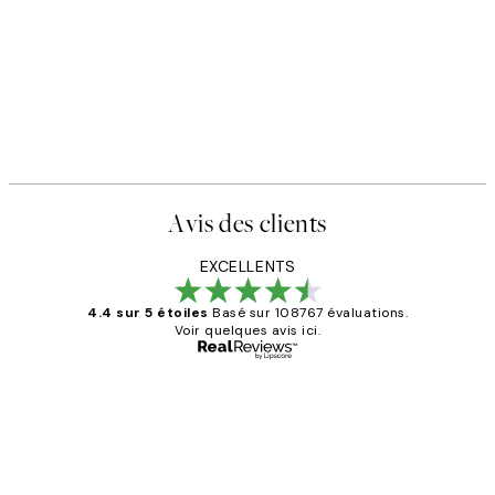
Avis des clients
EXCELLENTS
4.4 sur 5 étoiles
Basé sur 108767 évaluations.
Voir quelques avis ici.
Acheteur vérifié
Avis
des
Impression que le colis avait été
clients
ouvert.Feuille enveloppant les affiches
abîmées aux extrémités.