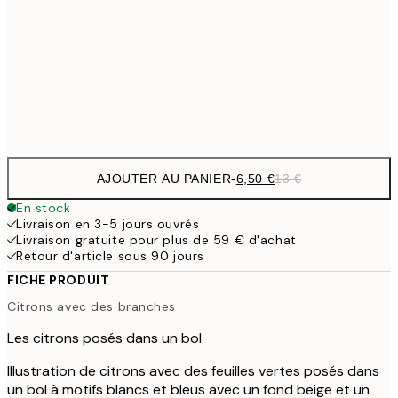
9,
30x40 cm
19,
Frame
options
AJOUTER AU PANIER
-
6,50 €
13 €
En stock
Livraison en 3-5 jours ouvrés
Livraison gratuite pour plus de 59 € d'achat
Retour d'article sous 90 jours
FICHE PRODUIT
Citrons avec des branches
Les citrons posés dans un bol
Illustration de citrons avec des feuilles vertes posés dans
un bol à motifs blancs et bleus avec un fond beige et un