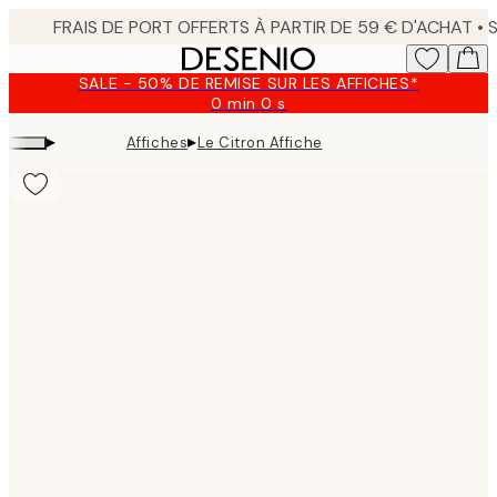
Skip
to
main
SALE - 50% DE REMISE SUR LES AFFICHES*
content.
0 min
0 s
Valable
jusqu'au
▸
▸
Affiches
Le Citron Affiche
:
2026-
08-
09
Product