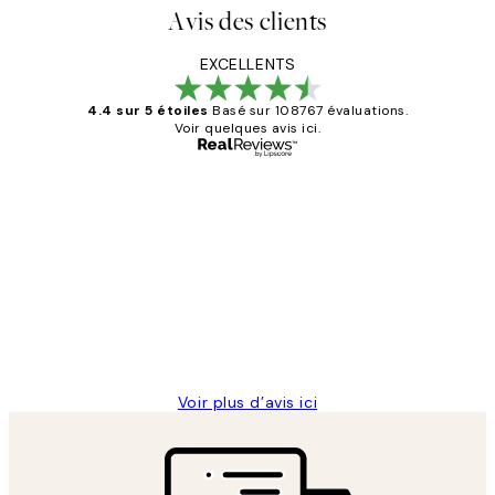
Avis des clients
EXCELLENTS
4.4 sur 5 étoiles
Basé sur 108767 évaluations.
Voir quelques avis ici.
Acheteur vérifié
Avis
des
Impression que le colis avait été
clients
ouvert.Feuille enveloppant les affiches
abîmées aux extrémités.
4 juin
Edith G
Voir plus d’avis ici