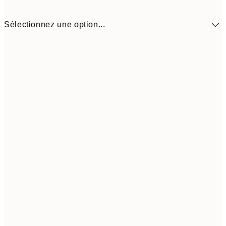
Sélectionnez une option...
5,
30x40 cm
19,
Frame