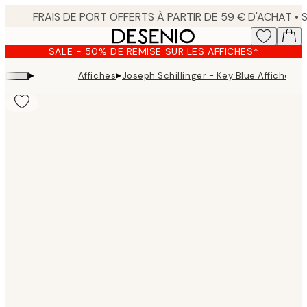
Skip
to
main
SALE - 50% DE REMISE SUR LES AFFICHES*
content.
▸
▸
Affiches
Joseph Schillinger - Key Blue Affiche
Product
images