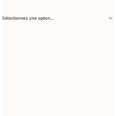
Sélectionnez une option...
16,2
50x70 cm
32,