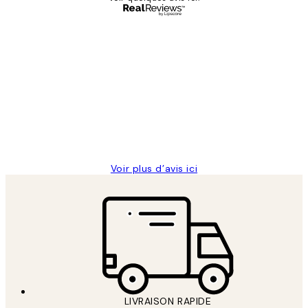
Acheteur vérifié
Avis
des
Impression que le colis avait été
clients
ouvert.Feuille enveloppant les affiches
abîmées aux extrémités.
4 juin
Edith G
Voir plus d’avis ici
LIVRAISON RAPIDE