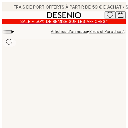
Skip
to
main
SALE - 50% DE REMISE SUR LES AFFICHES*
content.
▸
▸
Affiches d'animaux
Birds of Paradise Af
Product
images