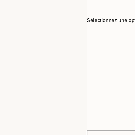
Sélectionnez une opt
Frame
50x70 cm
options
70x100 cm