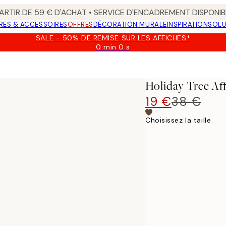
ARTIR DE 59 € D'ACHAT • SERVICE D'ENCADREMENT DISPONIB
RES & ACCESSOIRES
OFFRES
DÉCORATION MURALE
INSPIRATION
SOLU
SALE - 50% DE REMISE SUR LES AFFICHES*
0 min
0 s
Valable
jusqu'au
:
2026-
Holiday Tree Af
08-
09
19 €
38 €
Choisissez la taille