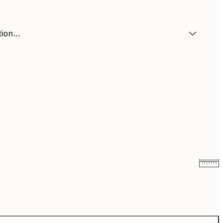
ion...
19 €
38 €
21,98 €
43,95 €