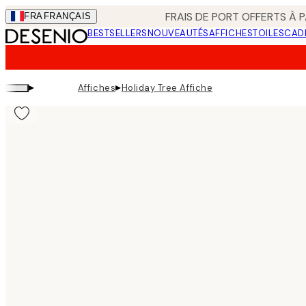
Skip
FRAIS DE PORT OFFERTS À P
FRA
FRANÇAIS
to
BESTSELLERS
NOUVEAUTÉS
AFFICHES
TOILES
CAD
main
content.
▸
▸
Affiches
Holiday Tree Affiche