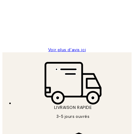
des
Impression que le colis avait été
clients
ouvert.Feuille enveloppant les affiches
abîmées aux extrémités.
4 juin
Edith G
Voir plus d’avis ici
LIVRAISON RAPIDE
3-5 jours ouvrés