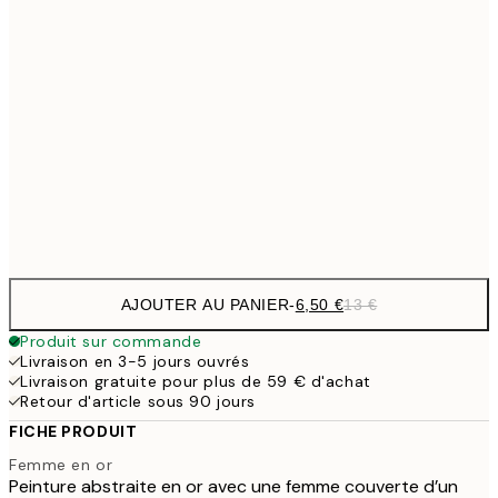
6,
21x30 cm
9,
30x40 cm
19,
16,2
50x70 cm
32,
Frame
options
AJOUTER AU PANIER
-
6,50 €
13 €
Produit sur commande
Livraison en 3-5 jours ouvrés
Livraison gratuite pour plus de 59 € d'achat
Retour d'article sous 90 jours
FICHE PRODUIT
Femme en or
Peinture abstraite en or avec une femme couverte d’un