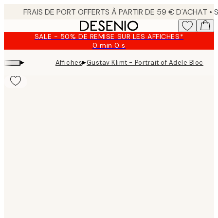
Skip
to
main
SALE - 50% DE REMISE SUR LES AFFICHES*
content.
0 min
0 s
Valable
jusqu'au
▸
▸
Affiches
Gustav Klimt - Portrait of Adele Bloch-Ba
:
2026-
08-
10
Product