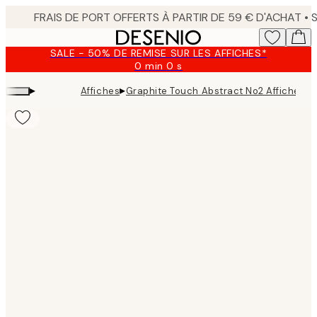
Skip
to
main
SALE - 50% DE REMISE SUR LES AFFICHES*
content.
0 min
0 s
Valable
jusqu'au
▸
▸
Affiches
Graphite Touch Abstract No2 Affiche
:
2026-
08-
10
Product