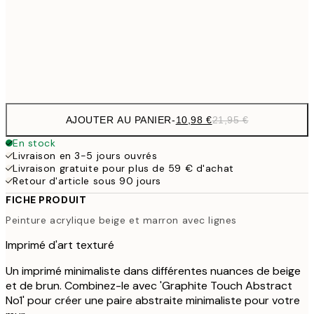
1
50x70 cm
Frame
options
AJOUTER AU PANIER
-
10,98 €
21,95 €
En stock
Livraison en 3-5 jours ouvrés
Livraison gratuite pour plus de 59 € d'achat
Retour d'article sous 90 jours
FICHE PRODUIT
Peinture acrylique beige et marron avec lignes
Imprimé d'art texturé
Un imprimé minimaliste dans différentes nuances de beige
et de brun. Combinez-le avec 'Graphite Touch Abstract
No1' pour créer une paire abstraite minimaliste pour votre