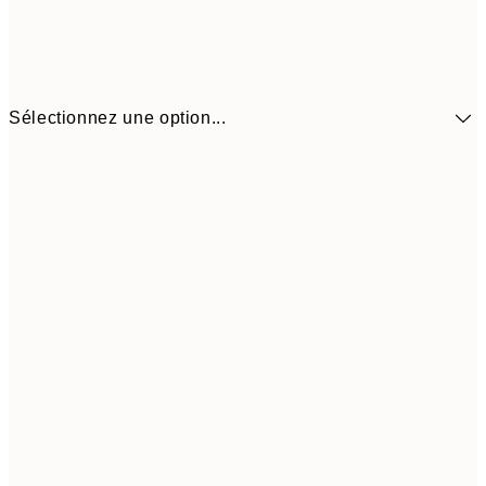
Sélectionnez une option...
10,9
30x40 cm
21,