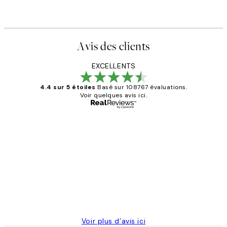
Avis des clients
EXCELLENTS
4.4 sur 5 étoiles
Basé sur 108767 évaluations.
Voir quelques avis ici.
Acheteur vérifié
Avis
des
Impression que le colis avait été
clients
ouvert.Feuille enveloppant les affiches
abîmées aux extrémités.
4 juin
Edith G
Voir plus d’avis ici