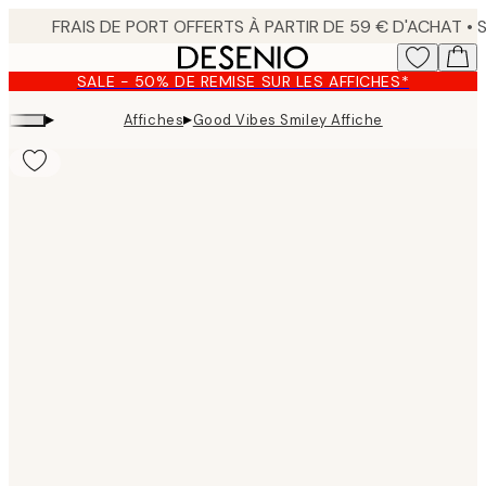
Skip
to
main
SALE - 50% DE REMISE SUR LES AFFICHES*
content.
▸
▸
Affiches
Good Vibes Smiley Affiche
Product
images