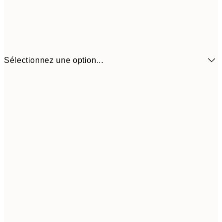
Sélectionnez une option...
6,
21x30 cm