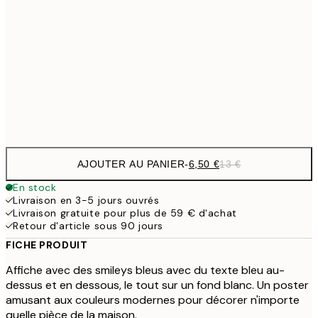
9,
30x40 cm
19,
16,2
50x70 cm
32,
Frame
options
AJOUTER AU PANIER
-
6,50 €
13 €
En stock
Livraison en 3-5 jours ouvrés
Livraison gratuite pour plus de 59 € d'achat
Retour d'article sous 90 jours
FICHE PRODUIT
Affiche avec des smileys bleus avec du texte bleu au-
dessus et en dessous, le tout sur un fond blanc. Un poster
amusant aux couleurs modernes pour décorer n'importe
quelle pièce de la maison.