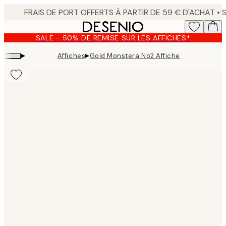
Skip
to
main
SALE - 50% DE REMISE SUR LES AFFICHES*
content.
▸
▸
Affiches
Gold Monstera No2 Affiche
Product
images