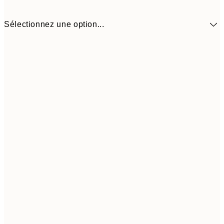
Sélectionnez une option...
9,
30x40 cm
19,
Frame