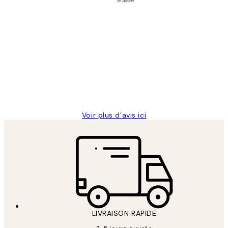
Acheteur vérifié
Avis
des
Impression que le colis avait été
clients
ouvert.Feuille enveloppant les affiches
abîmées aux extrémités.
4 juin
Edith G
Voir plus d’avis ici
LIVRAISON RAPIDE