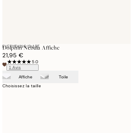
EVERYTHING IS ART
Dolphin Nebula Affiche
21,95 €
5.0
1
Avis
Affiche
Toile
Choisissez la taille