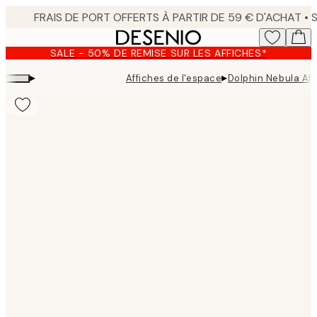
Skip
to
main
SALE - 50% DE REMISE SUR LES AFFICHES*
content.
▸
▸
Affiches de l'espace
Dolphin Nebula Aff
Product
images