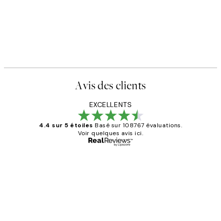
Avis des clients
EXCELLENTS
4.4 sur 5 étoiles
Basé sur 108767 évaluations.
Voir quelques avis ici.
Acheteur vérifié
Avis
des
Impression que le colis avait été
clients
ouvert.Feuille enveloppant les affiches
abîmées aux extrémités.