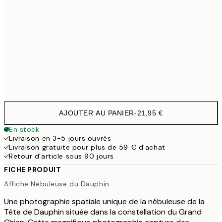
50x70 cm
3
100x150 cm
11
Frame
options
AJOUTER AU PANIER
-
21,95 €
En stock
Livraison en 3-5 jours ouvrés
Livraison gratuite pour plus de 59 € d'achat
Retour d'article sous 90 jours
FICHE PRODUIT
Affiche Nébuleuse du Dauphin
Une photographie spatiale unique de la nébuleuse de la
Tête de Dauphin située dans la constellation du Grand