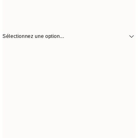
Sélectionnez une option...
30x40 cm
21,9