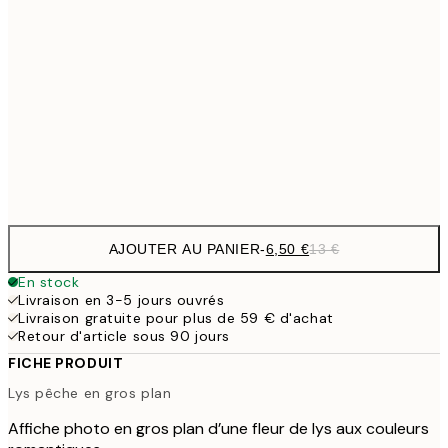
9,
30x40 cm
19,
16,2
50x70 cm
32,
Frame
options
AJOUTER AU PANIER
-
6,50 €
13 €
En stock
Livraison en 3-5 jours ouvrés
Livraison gratuite pour plus de 59 € d'achat
Retour d'article sous 90 jours
FICHE PRODUIT
Lys pêche en gros plan
Affiche photo en gros plan d’une fleur de lys aux couleurs