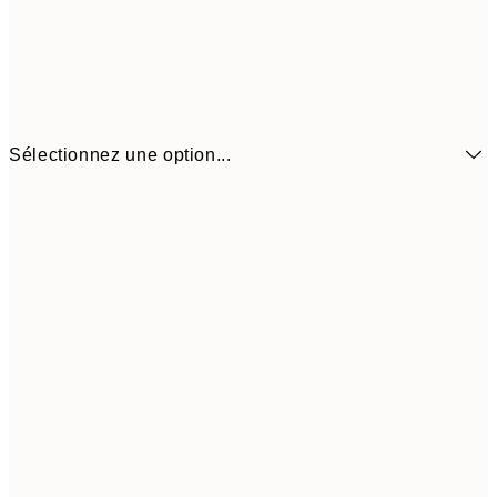
Sélectionnez une option...
6,
21x30 cm