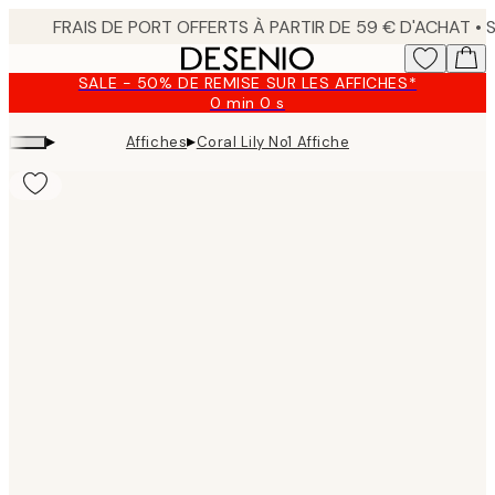
Skip
to
main
SALE - 50% DE REMISE SUR LES AFFICHES*
content.
0 min
0 s
Valable
jusqu'au
▸
▸
Affiches
Coral Lily No1 Affiche
:
2026-
08-
09
Product