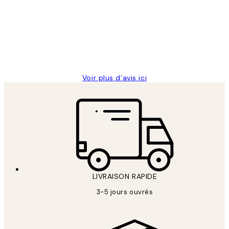
des
Impression que le colis avait été
clients
ouvert.Feuille enveloppant les affiches
abîmées aux extrémités.
4 juin
Edith G
Voir plus d’avis ici
LIVRAISON RAPIDE
3-5 jours ouvrés