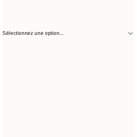
Sélectionnez une option...
30x40 cm
19,9