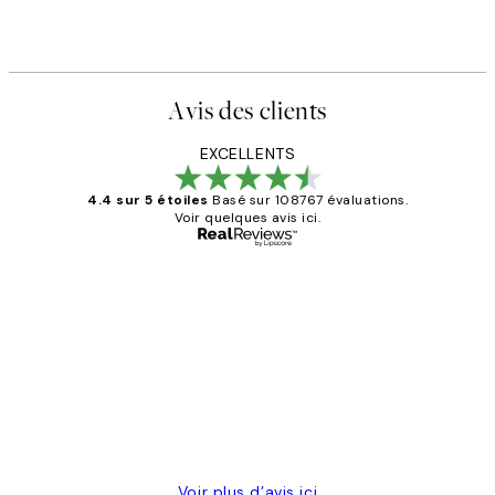
Avis des clients
EXCELLENTS
4.4 sur 5 étoiles
Basé sur 108767 évaluations.
Voir quelques avis ici.
Acheteur vérifié
Avis
des
Impression que le colis avait été
clients
ouvert.Feuille enveloppant les affiches
abîmées aux extrémités.
4 juin
Edith G
Voir plus d’avis ici