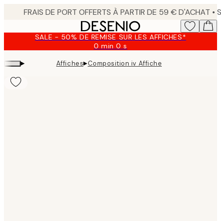
Skip
to
main
SALE - 50% DE REMISE SUR LES AFFICHES*
content.
0 min
0 s
Valable
jusqu'au
▸
▸
Affiches
Composition iv Affiche
:
2026-
08-
09
Product