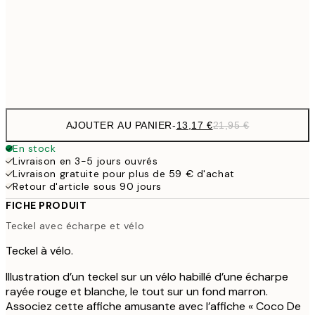
22,8
50x70 cm
Frame
options
AJOUTER AU PANIER
-
13,17 €
21,95 €
En stock
Livraison en 3-5 jours ouvrés
Livraison gratuite pour plus de 59 € d'achat
Retour d'article sous 90 jours
FICHE PRODUIT
Teckel avec écharpe et vélo
Teckel à vélo.
Illustration d’un teckel sur un vélo habillé d’une écharpe
rayée rouge et blanche, le tout sur un fond marron.
Associez cette affiche amusante avec l’affiche « Coco De