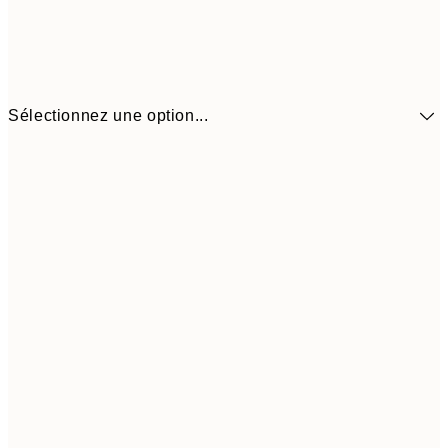
Sélectionnez une option...
13,1
30x40 cm
21,