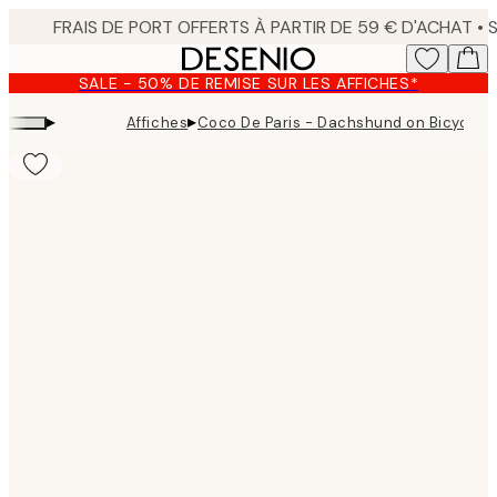
Skip
to
main
SALE - 50% DE REMISE SUR LES AFFICHES*
content.
▸
▸
Affiches
Coco De Paris - Dachshund on Bicycle in
Product
images