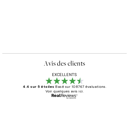
Avis des clients
EXCELLENTS
4.4 sur 5 étoiles
Basé sur 108767 évaluations.
Voir quelques avis ici.
Acheteur vérifié
Avis
des
Impression que le colis avait été
clients
ouvert.Feuille enveloppant les affiches