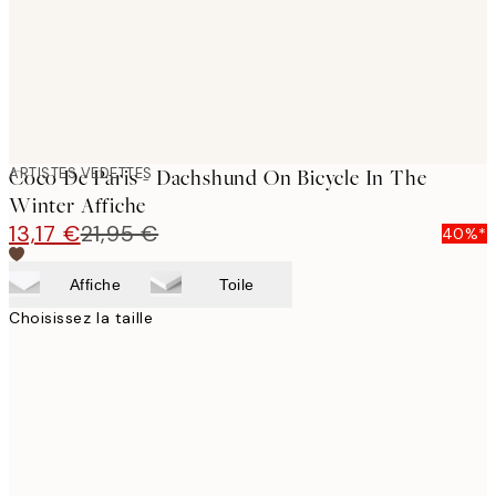
ARTISTES VEDETTES
Coco De Paris - Dachshund On Bicycle In The
Winter Affiche
13,17 €
21,95 €
40%*
Affiche
Toile
Choisissez la taille