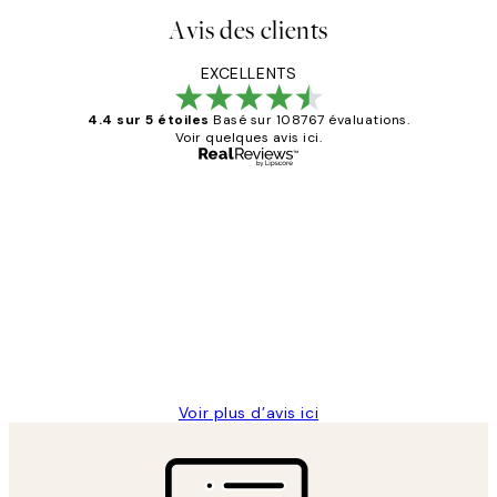
Avis des clients
EXCELLENTS
4.4 sur 5 étoiles
Basé sur 108767 évaluations.
Voir quelques avis ici.
Acheteur vérifié
Avis
des
Impression que le colis avait été
clients
ouvert.Feuille enveloppant les affiches
abîmées aux extrémités.
4 juin
Edith G
Voir plus d’avis ici