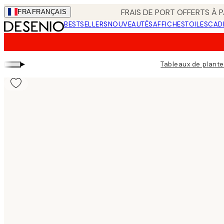
Skip
FRAIS DE PORT OFFERTS À P
FRA
FRANÇAIS
to
BESTSELLERS
NOUVEAUTÉS
AFFICHES
TOILES
CAD
main
content.
▸
Tableaux de plant