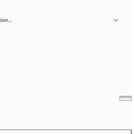
ion...
9,74 €
32,45 €