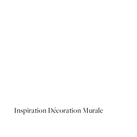
50%*
Our Simple Little Life Affic
À partir de 3,98 €
7,95 €
Inspiration Décoration Murale