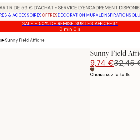
ARTIR DE 59 € D'ACHAT • SERVICE D'ENCADREMENT DISPONIB
RES & ACCESSOIRES
OFFRES
DÉCORATION MURALE
INSPIRATION
SOLU
SALE - 50% DE REMISE SUR LES AFFICHES*
0 min
0 s
Valable
jusqu'au
▸
es
Sunny Field Affiche
:
2026-
Sunny Field Aff
08-
09
9,74 €
32,45 
Choisissez la taille