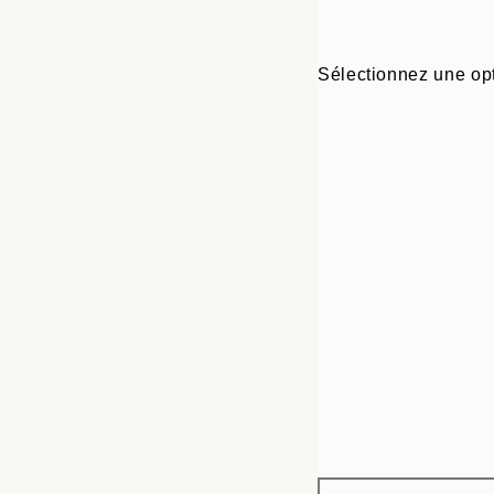
Sélectionnez une opt
Frame
50x70 cm
options