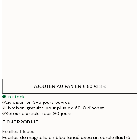
6,
21x30 cm
9,
30x40 cm
19,
16,2
50x70 cm
32,
Frame
options
AJOUTER AU PANIER
-
6,50 €
13 €
En stock
Livraison en 3-5 jours ouvrés
Livraison gratuite pour plus de 59 € d'achat
Retour d'article sous 90 jours
FICHE PRODUIT
Feuilles bleues
Feuilles de magnolia en bleu foncé avec un cercle illustré