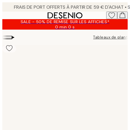
Skip
to
main
SALE - 50% DE REMISE SUR LES AFFICHES*
content.
0 min
0 s
Valable
jusqu'au
▸
Tableaux de plant
:
2026-
08-
09
Product