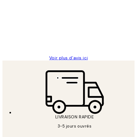
Avis
des
Impression que le colis avait été
clients
ouvert.Feuille enveloppant les affiches
abîmées aux extrémités.
4 juin
Edith G
Voir plus d’avis ici
LIVRAISON RAPIDE
3-5 jours ouvrés