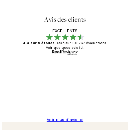
Avis des clients
EXCELLENTS
4.4 sur 5 étoiles
Basé sur 108767 évaluations.
Voir quelques avis ici.
Acheteur vérifié
Avis
des
Impression que le colis avait été
clients
ouvert.Feuille enveloppant les affiches
abîmées aux extrémités.
4 juin
Edith G
Voir plus d’avis ici