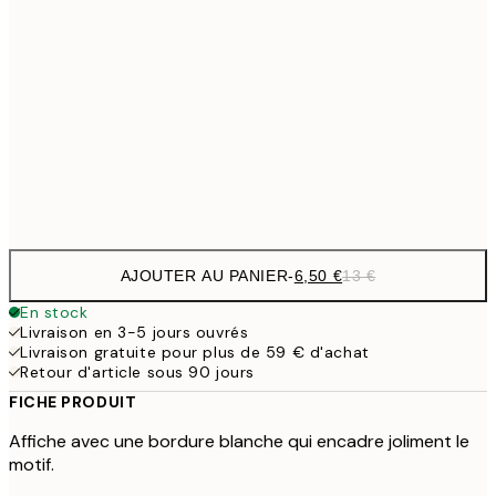
9,
30x40 cm
19,
16,2
50x70 cm
32,
Frame
options
AJOUTER AU PANIER
-
6,50 €
13 €
En stock
Livraison en 3-5 jours ouvrés
Livraison gratuite pour plus de 59 € d'achat
Retour d'article sous 90 jours
FICHE PRODUIT
Affiche avec une bordure blanche qui encadre joliment le
motif.