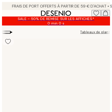
Skip
to
main
SALE - 50% DE REMISE SUR LES AFFICHES*
content.
0 min
0 s
Valable
jusqu'au
▸
Tableaux de plant
:
2026-
08-
10
Product