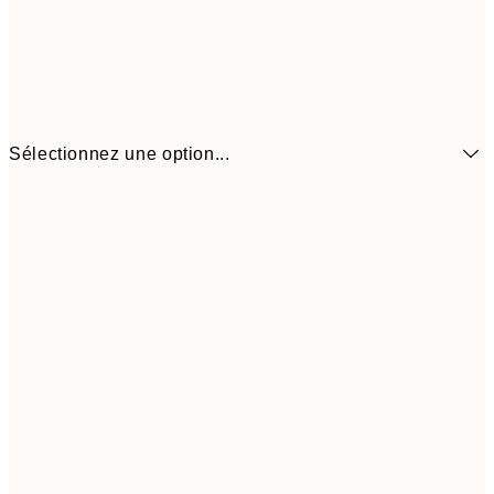
Sélectionnez une option...
6,
21x30 cm