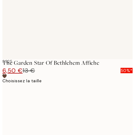
images
SS25
The Garden Star Of Bethlehem Affiche
6,50 €
13 €
50%*
Choisissez la taille