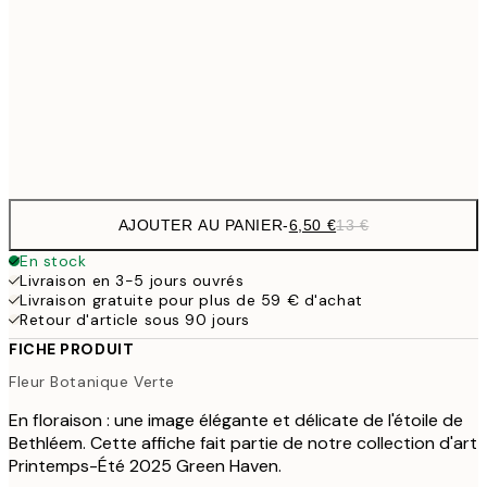
30x40 cm
19,
16,2
50x70 cm
32,
Frame
options
AJOUTER AU PANIER
-
6,50 €
13 €
En stock
Livraison en 3-5 jours ouvrés
Livraison gratuite pour plus de 59 € d'achat
Retour d'article sous 90 jours
FICHE PRODUIT
Fleur Botanique Verte
En floraison : une image élégante et délicate de l'étoile de
Bethléem. Cette affiche fait partie de notre collection d'art
Printemps-Été 2025 Green Haven.