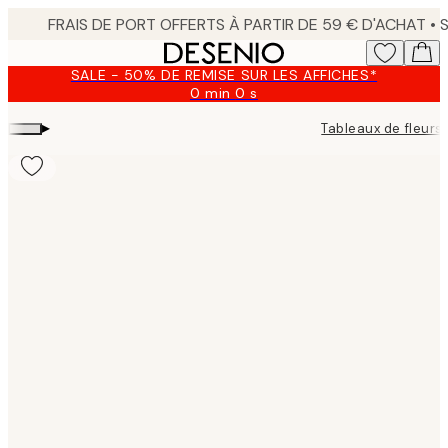
Skip
to
main
SALE - 50% DE REMISE SUR LES AFFICHES*
content.
0 min
0 s
Valable
jusqu'au
▸
Tableaux de fleurs
:
2026-
08-
09
Product