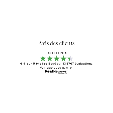
Avis des clients
EXCELLENTS
4.4 sur 5 étoiles
Basé sur 108767 évaluations.
Voir quelques avis ici.
Acheteur vérifié
Avis
des
Impression que le colis avait été
clients
ouvert.Feuille enveloppant les affiches
abîmées aux extrémités.