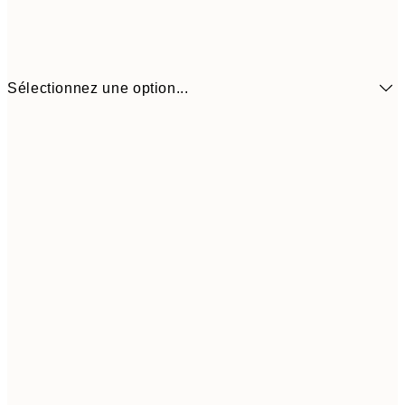
Sélectionnez une option...
6,
21x30 cm
9,