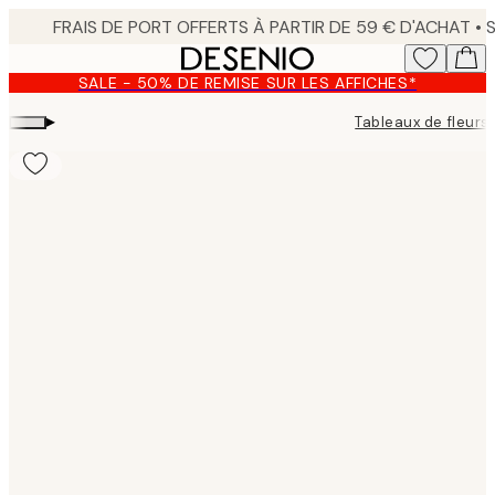
Skip
to
main
SALE - 50% DE REMISE SUR LES AFFICHES*
content.
▸
Tableaux de fleurs
Product
images