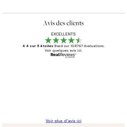
Avis des clients
EXCELLENTS
4.4 sur 5 étoiles
Basé sur 108767 évaluations.
Voir quelques avis ici.
Acheteur vérifié
Avis
des
Impression que le colis avait été
clients
ouvert.Feuille enveloppant les affiches
abîmées aux extrémités.
4 juin
Edith G
Voir plus d’avis ici