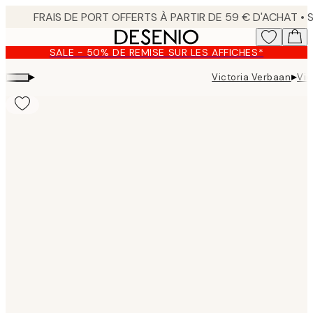
Skip
to
main
SALE - 50% DE REMISE SUR LES AFFICHES*
content.
▸
▸
Victoria Verbaan
Vic
Product
images