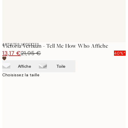
ARTISTES VEDETTES
Victoria Verbaan - Tell Me How Who Affiche
13,17 €
21,95 €
40%*
Affiche
Toile
Choisissez la taille