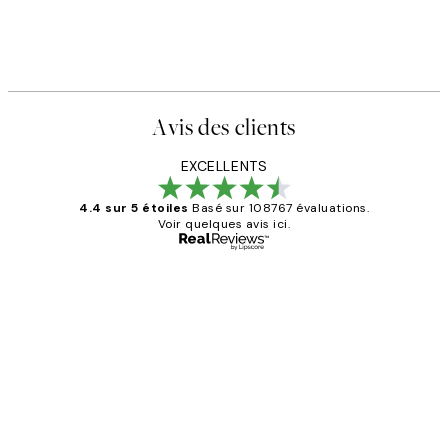
Abstract Green Shapes No1 A
,95 €
À partir de 6,50 €
13 €
Avis des clients
EXCELLENTS
4.4 sur 5 étoiles
Basé sur 108767 évaluations.
Voir quelques avis ici.
Acheteur vérifié
Avis
des
Impression que le colis avait été
clients
ouvert.Feuille enveloppant les affiches
abîmées aux extrémités.
4 juin
Edith G