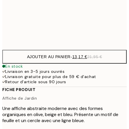
21,
22,8
50x70 cm
Frame
options
AJOUTER AU PANIER
-
13,17 €
21,95 €
En stock
Livraison en 3-5 jours ouvrés
Livraison gratuite pour plus de 59 € d'achat
Retour d'article sous 90 jours
FICHE PRODUIT
Affiche de Jardin
Une affiche abstraite moderne avec des formes
organiques en olive, beige et bleu. Présente un motif de
feuille et un cercle avec une ligne bleue.