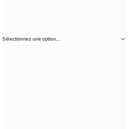
Sélectionnez une option...
13,1
30x40 cm