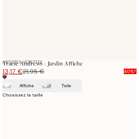
images
ARTISTES VEDETTES
Tracie Andrews - Jardin Affiche
13,17 €
21,95 €
40%*
Affiche
Toile
Choisissez la taille