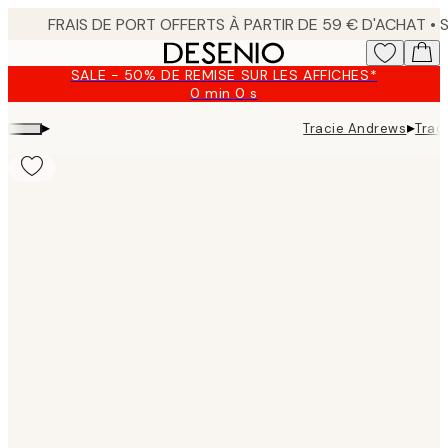
Skip
to
main
SALE - 50% DE REMISE SUR LES AFFICHES*
content.
0 min
0 s
Valable
jusqu'au
▸
▸
Tracie Andrews
Trac
:
2026-
08-
10
Product