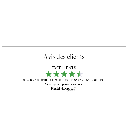
Avis des clients
EXCELLENTS
4.4 sur 5 étoiles
Basé sur 108767 évaluations.
Voir quelques avis ici.
Acheteur vérifié
Avis
des
Impression que le colis avait été
clients
ouvert.Feuille enveloppant les affiches
abîmées aux extrémités.