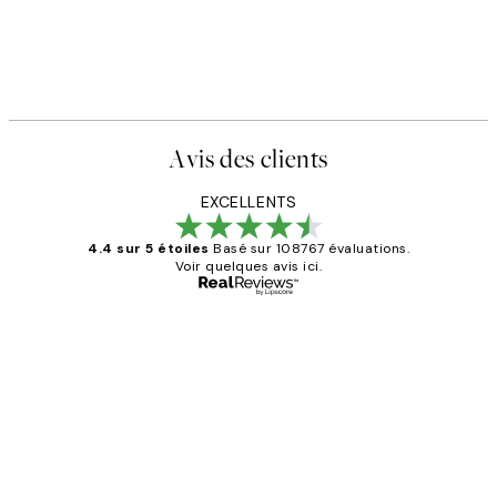
Avis des clients
EXCELLENTS
4.4 sur 5 étoiles
Basé sur 108767 évaluations.
Voir quelques avis ici.
Acheteur vérifié
Avis
des
Impression que le colis avait été
clients
ouvert.Feuille enveloppant les affiches
abîmées aux extrémités.
4 juin
Edith G