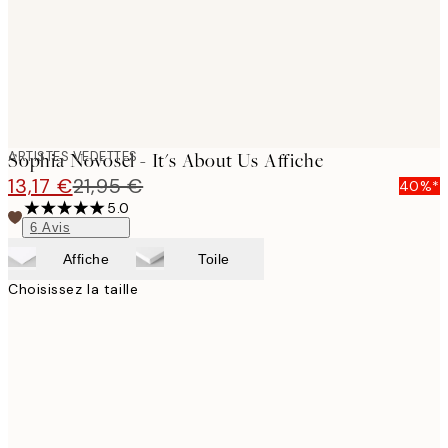
ARTISTES VEDETTES
Sophia Novosel - It's About Us Affiche
13,17 €
21,95 €
40%*
5.0
6
Avis
Affiche
Toile
Choisissez la taille