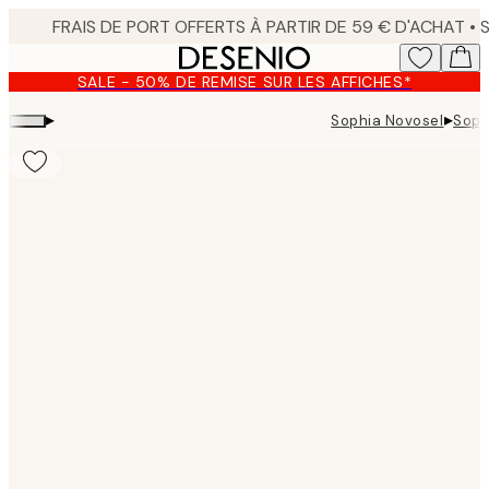
Skip
to
main
SALE - 50% DE REMISE SUR LES AFFICHES*
content.
▸
▸
Sophia Novosel
Soph
Product
images