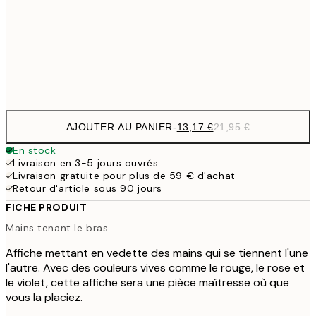
22,8
50x70 cm
Frame
options
AJOUTER AU PANIER
-
13,17 €
21,95 €
En stock
Livraison en 3-5 jours ouvrés
Livraison gratuite pour plus de 59 € d'achat
Retour d'article sous 90 jours
FICHE PRODUIT
Mains tenant le bras
Affiche mettant en vedette des mains qui se tiennent l'une
l'autre. Avec des couleurs vives comme le rouge, le rose et
le violet, cette affiche sera une pièce maîtresse où que
vous la placiez.