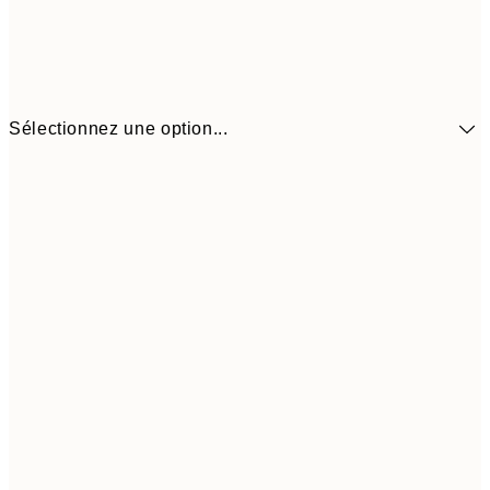
Sélectionnez une option...
13,1
30x40 cm
21,