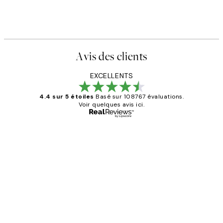
Avis des clients
EXCELLENTS
4.4 sur 5 étoiles
Basé sur 108767 évaluations.
Voir quelques avis ici.
Acheteur vérifié
Avis
des
Impression que le colis avait été
clients
ouvert.Feuille enveloppant les affiches
abîmées aux extrémités.
4 juin
Edith G