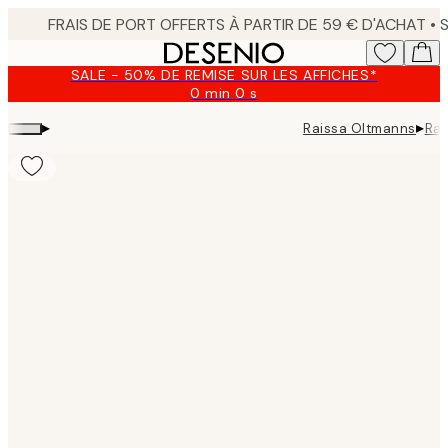
Skip
to
main
SALE - 50% DE REMISE SUR LES AFFICHES*
content.
0 min
0 s
Valable
jusqu'au
▸
▸
Raissa Oltmanns
Rai
:
2026-
08-
10
Product