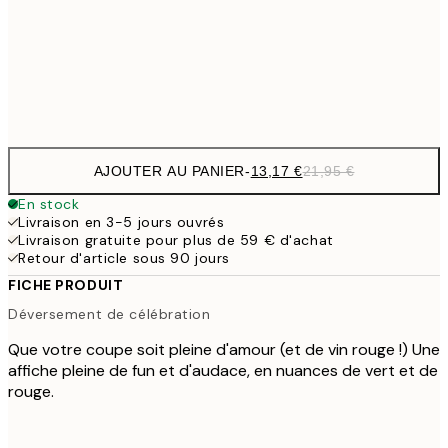
22,8
50x70 cm
Frame
options
AJOUTER AU PANIER
-
13,17 €
21,95 €
En stock
Livraison en 3-5 jours ouvrés
Livraison gratuite pour plus de 59 € d'achat
Retour d'article sous 90 jours
FICHE PRODUIT
Déversement de célébration
Que votre coupe soit pleine d'amour (et de vin rouge !) Une
affiche pleine de fun et d'audace, en nuances de vert et de
rouge.