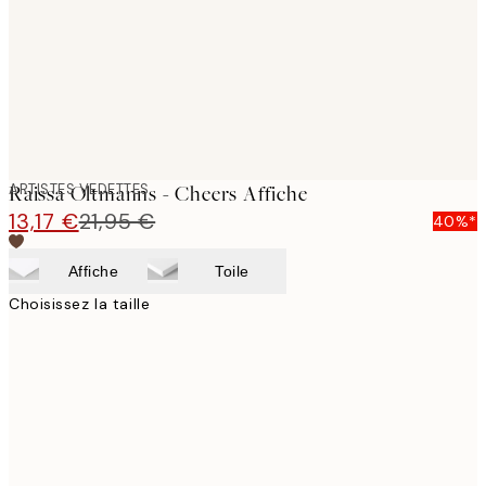
images
ARTISTES VEDETTES
Raissa Oltmanns - Cheers Affiche
13,17 €
21,95 €
40%*
Affiche
Toile
Choisissez la taille