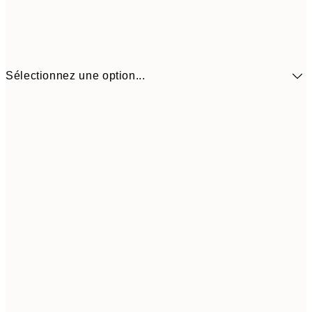
Sélectionnez une option...
13,1
30x40 cm
21,