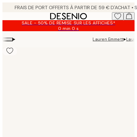
Skip
to
main
SALE - 50% DE REMISE SUR LES AFFICHES*
content.
0 min
0 s
Valable
jusqu'au
▸
▸
Lauren Emmett
Laure
:
2026-
08-
10
Product