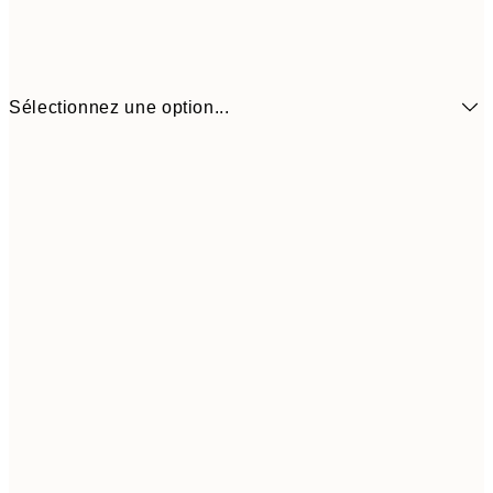
Sélectionnez une option...
21x30 cm
13,1