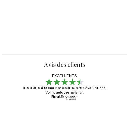
Avis des clients
EXCELLENTS
4.4 sur 5 étoiles
Basé sur 108767 évaluations.
Voir quelques avis ici.
Acheteur vérifié
Avis
des
Impression que le colis avait été
ouvert.Feuille enveloppant les affiches