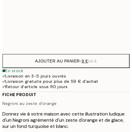
30x40 cm
21,
22,8
50x70 cm
Frame
options
AJOUTER AU PANIER
-
9 €
15 €
En stock
Livraison en 3-5 jours ouvrés
Livraison gratuite pour plus de 59 € d'achat
Retour d'article sous 90 jours
FICHE PRODUIT
Negroni au zeste d'orange
Donnez vie à votre maison avec cette illustration ludique
d'un Negroni agrémenté d'un zeste d'orange et de glace,
sur un fond turquoise et blanc.