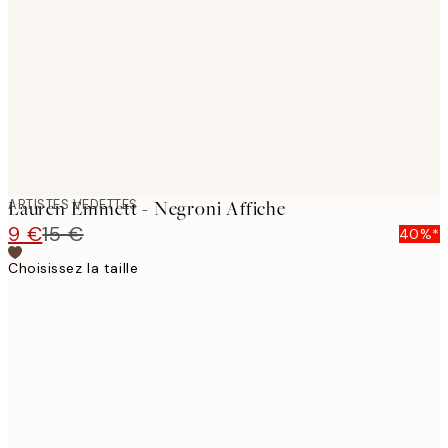
images
ARTISTES VEDETTES
Lauren Emmett - Negroni Affiche
9 €
15 €
40%*
Choisissez la taille