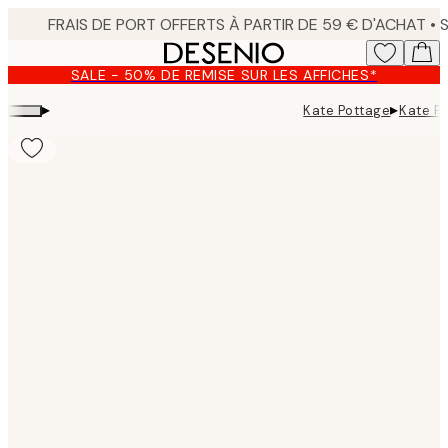
Skip
to
main
SALE - 50% DE REMISE SUR LES AFFICHES*
content.
▸
▸
Kate Pottage
Kate Po
Product
images