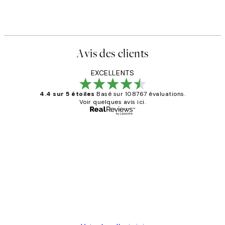
Avis des clients
EXCELLENTS
4.4 sur 5 étoiles
Basé sur 108767 évaluations.
Voir quelques avis ici.
Acheteur vérifié
Avis
des
Impression que le colis avait été
clients
ouvert.Feuille enveloppant les affiches
abîmées aux extrémités.
4 juin
Edith G