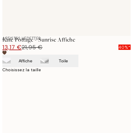
ARTISTES VEDETTES
Kate Pottage - Sunrise Affiche
13,17 €
21,95 €
40%*
Affiche
Toile
Choisissez la taille