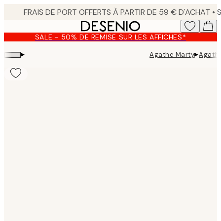
Skip
to
main
SALE - 50% DE REMISE SUR LES AFFICHES*
content.
▸
▸
Agathe Marty
Agathe
Product
images