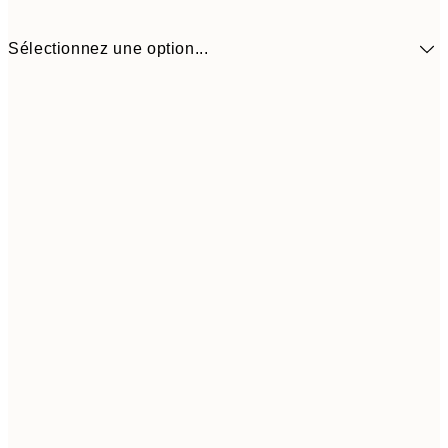
Sélectionnez une option...
18,2
50x50 cm
30,
Frame