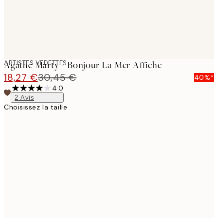
ARTISTES VEDETTES
Agathe Marty - Bonjour La Mer Affiche
18,27 €
30,45 €
40%*
4.0
2
Avis
Choisissez la taille