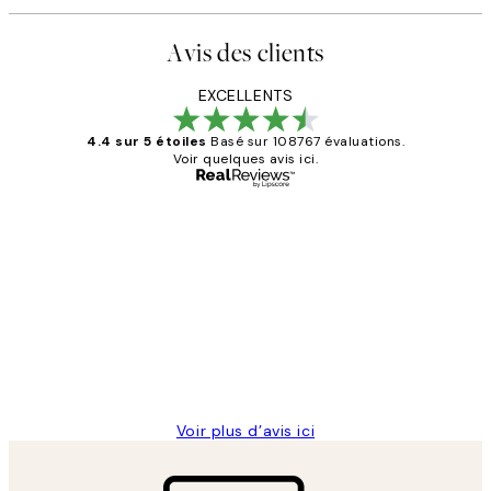
Avis des clients
EXCELLENTS
4.4 sur 5 étoiles
Basé sur 108767 évaluations.
Voir quelques avis ici.
Acheteur vérifié
Avis
des
Impression que le colis avait été
clients
ouvert.Feuille enveloppant les affiches
abîmées aux extrémités.
4 juin
Edith G
Voir plus d’avis ici