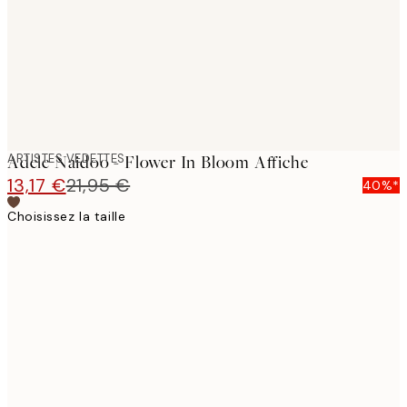
images
ARTISTES VEDETTES
Adele Naidoo - Flower In Bloom Affiche
13,17 €
21,95 €
40%*
Choisissez la taille