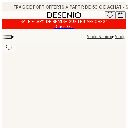
Skip
to
main
SALE - 50% DE REMISE SUR LES AFFICHES*
content.
0 min
0 s
Valable
jusqu'au
▸
▸
Adele Naidoo
Adele 
:
2026-
08-
09
Product