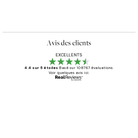
Avis des clients
EXCELLENTS
4.4 sur 5 étoiles
Basé sur 108767 évaluations.
Voir quelques avis ici.
Acheteur vérifié
Avis
des
Impression que le colis avait été
clients
ouvert.Feuille enveloppant les affiches
abîmées aux extrémités.
4 juin
Edith G