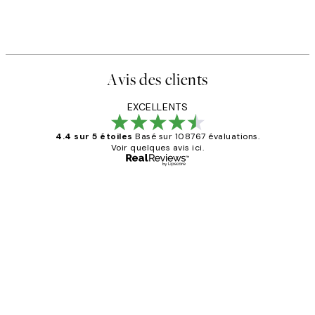
Avis des clients
EXCELLENTS
4.4 sur 5 étoiles
Basé sur 108767 évaluations.
Voir quelques avis ici.
Acheteur vérifié
Avis
des
Impression que le colis avait été
clients
ouvert.Feuille enveloppant les affiches
abîmées aux extrémités.
4 juin
Edith G