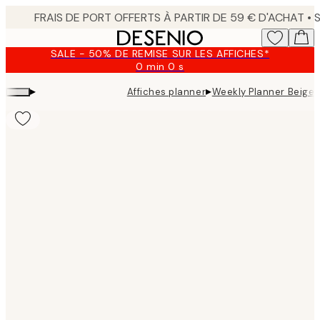
Skip
to
main
SALE - 50% DE REMISE SUR LES AFFICHES*
content.
0 min
0 s
Valable
jusqu'au
▸
▸
Affiches planner
Weekly Planner Beige 
:
2026-
08-
10
Product
images